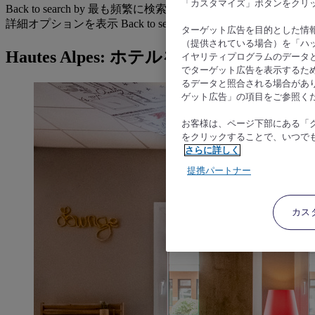
「カスタマイズ」ボタンをクリ
Back to search by 最も頻繁に検索されています
詳細オプションを表示
Back to search by categories
ターゲット広告を目的とした情
（提供されている場合）を「ハッ
Hautes Alpes: ホテルを検索する
イヤリティプログラムのデータ
でターゲット広告を表示するた
るデータと照合される場合があ
ゲット広告」の項目をご参照く
お客様は、ページ下部にある「
をクリックすることで、いつで
さらに詳しく
提携パートナー
カス