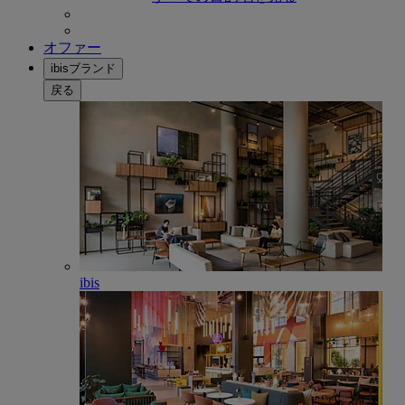
オファー
ibisブランド
戻る
ibis