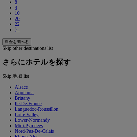
8
9
10
20
22
〉
料金を調べる
Skip other destinations list
さらにホテルを探す
Skip 地域 list
Alsace
Aquitania
Brittany
Ile-De-France
Languedoc-Roussillon
Loire Valley
Lower-Normandy
Midi-Pyrenees
Nord-Pas-De-Calais
Rhone-Alps