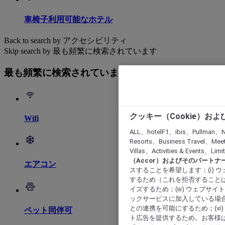
車椅子利用可能なホテル
Back to search by アクセシビリティ
Skip search by 最も頻繁に検索されています
最も頻繁に検索されています
クッキー（Cookie）お
Wifi
ALL、hotelF1、ibis、Pullman、N
Resorts、Business Travel、Mee
Villas、Activities & Even
（Accor）およびそのパートナ
エアコン
スすることを希望します：(i)
するため（これを拒否することは
イズするため；(iii) ウェブサ
ックサービスに加入している場合
との連携を可能にするため；(v
ペット同伴可
ト広告を提供するため。お客様