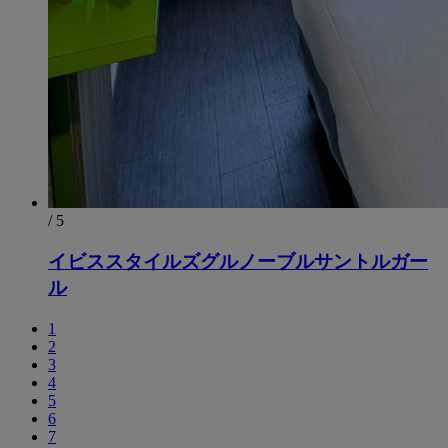
/ 5
イビススタイルズグルノーブルサントルガー
ル
1
2
3
4
5
6
7