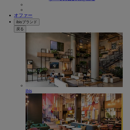
オファー
ibisブランド
戻る
ibis