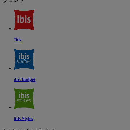
ブランド
Ibis
ibis budget
ibis Styles