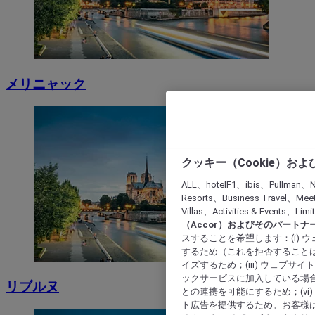
メリニャック
クッキー（Cookie）お
ALL、hotelF1、ibis、Pullman、N
Resorts、Business Travel、Mee
Villas、Activities & Even
（Accor）およびそのパートナ
スすることを希望します：(i)
するため（これを拒否することは
イズするため；(iii) ウェブサ
ックサービスに加入している場合
リブルヌ
との連携を可能にするため；(v
ト広告を提供するため。お客様