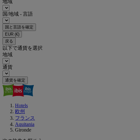
地域
国/地域 - 言語
国と言語を確定
EUR
(€)
戻る
以下で通貨を選択
地域
通貨
通貨を確定
Hotels
欧州
フランス
Aquitania
Gironde