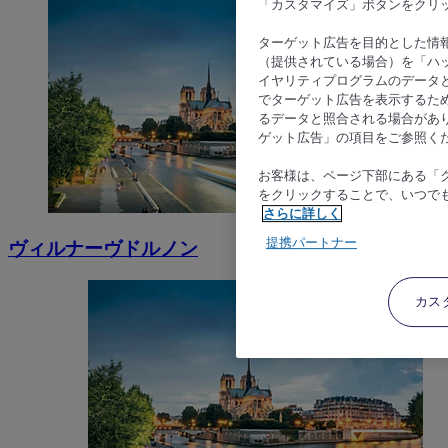
「カスタマイズ」ボタンをクリ
ターゲット広告を目的とした情
（提供されている場合）を「ハッ
イヤリティプログラムのデータ
でターゲット広告を表示するた
るデータと照合される場合があ
ゲット広告」の項目をご参照く
お客様は、ページ下部にある「
をクリックすることで、いつで
さらに詳しく
提携パートナー
ヴィルナーヴドルノン
カス