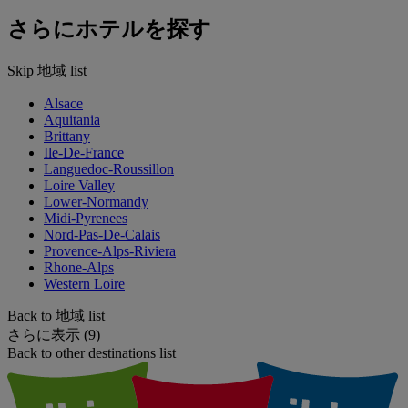
さらにホテルを探す
Skip 地域 list
Alsace
Aquitania
Brittany
Ile-De-France
Languedoc-Roussillon
Loire Valley
Lower-Normandy
Midi-Pyrenees
Nord-Pas-De-Calais
Provence-Alps-Riviera
Rhone-Alps
Western Loire
Back to 地域 list
さらに表示 (9)
Back to other destinations list