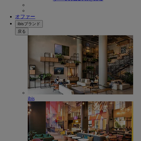
オファー
ibisブランド
戻る
ibis