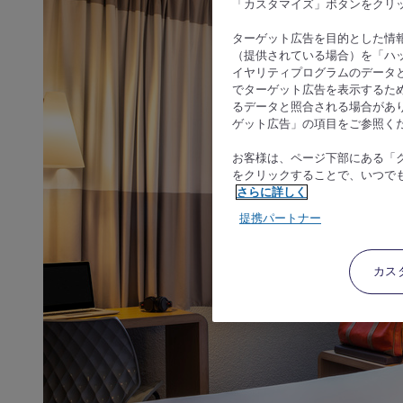
「カスタマイズ」ボタンをクリ
ターゲット広告を目的とした情
（提供されている場合）を「ハッ
イヤリティプログラムのデータ
でターゲット広告を表示するた
るデータと照合される場合があ
ゲット広告」の項目をご参照く
お客様は、ページ下部にある「
をクリックすることで、いつで
さらに詳しく
提携パートナー
カス