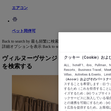
エアコン
ペット同伴可
Back to search by 最も頻繁に検索されています
詳細オプションを表示
Back to search by categories
クッキー（Cookie）お
ヴィルヌーヴサンジョルジュ: ホテル
を検索する
ALL、hotelF1、ibis、Pullman、N
Resorts、Business Travel、Mee
Villas、Activities & Even
（Accor）およびそのパートナ
スすることを希望します：(i)
するため（これを拒否することは
イズするため；(iii) ウェブサ
ックサービスに加入している場合
との連携を可能にするため；(v
ト広告を提供するため。お客様