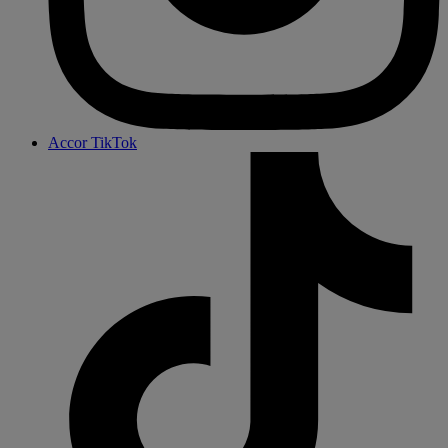
Accor TikTok