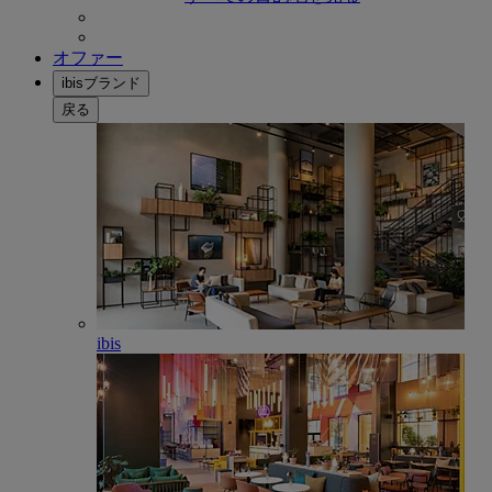
オファー
ibisブランド
戻る
ibis