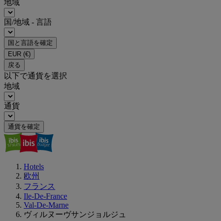
地域
国/地域 - 言語
国と言語を確定
EUR
(€)
戻る
以下で通貨を選択
地域
通貨
通貨を確定
Hotels
欧州
フランス
Ile-De-France
Val-De-Marne
ヴィルヌーヴサンジョルジュ