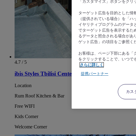
「カスタマイズ」ボタンをクリ
ターゲット広告を目的とした情
（提供されている場合）を「ハッ
イヤリティプログラムのデータ
でターゲット広告を表示するた
るデータと照合される場合があ
ゲット広告」の項目をご参照く
お客様は、ページ下部にある「
をクリックすることで、いつで
4.7 / 5
さらに詳しく
ibis Styles Tbilisi Center
提携パートナー
Location
カス
Rum Roof Kitchen & Bar
Free WIFI
Kids Corner
Welcome Corner