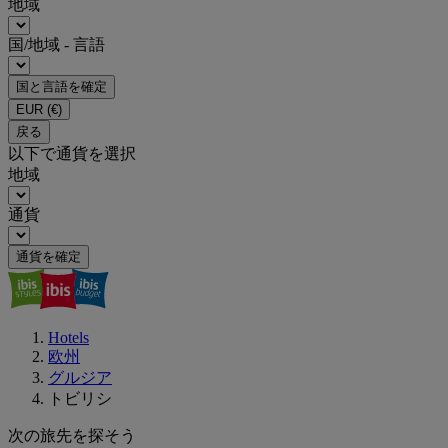
地域
国/地域 - 言語
国と言語を確定
EUR
(€)
戻る
以下で通貨を選択
地域
通貨
通貨を確定
Hotels
欧州
グルジア
トビリシ
次の旅先を探そう