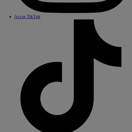
Accor TikTok