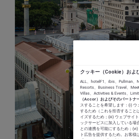
クッキー（Cookie）お
ALL、hotelF1、ibis、Pullman、N
Resorts、Business Travel、Mee
Villas、Activities & Even
（Accor）およびそのパートナ
スすることを希望します：(i)
するため（これを拒否することは
イズするため；(iii) ウェブサ
ックサービスに加入している場合
との連携を可能にするため；(v
ト広告を提供するため。お客様