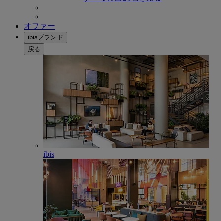
オファー
ibisブランド
戻る
ibis