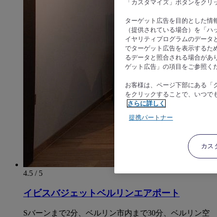
「カスタマイズ」ボタンをクリ
ターゲット広告を目的とした情
（提供されている場合）を「ハッ
イヤリティプログラムのデータ
でターゲット広告を表示するた
るデータと照合される場合があ
ゲット広告」の項目をご参照く
お客様は、ページ下部にある「
をクリックすることで、いつで
さらに詳しく
提携パートナー
カス
4.5 / 5
イビスバジェットベルリンエアポート
Sバーンまで2分、ベルリン市内まで30分、ベルリン空