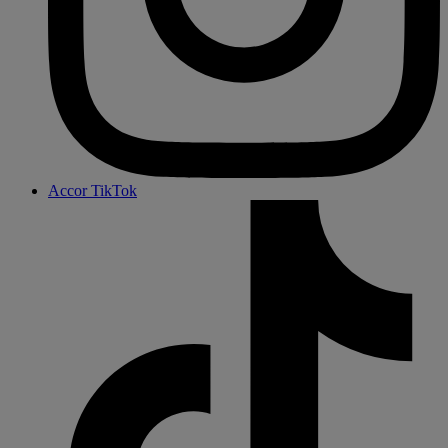
Accor TikTok