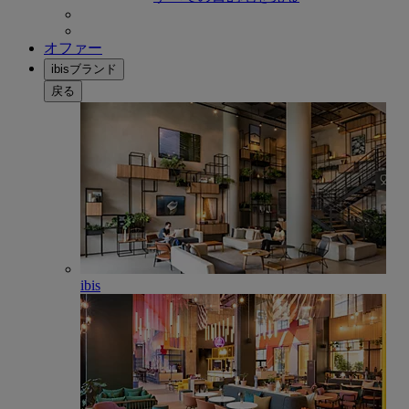
オファー
ibisブランド
戻る
ibis