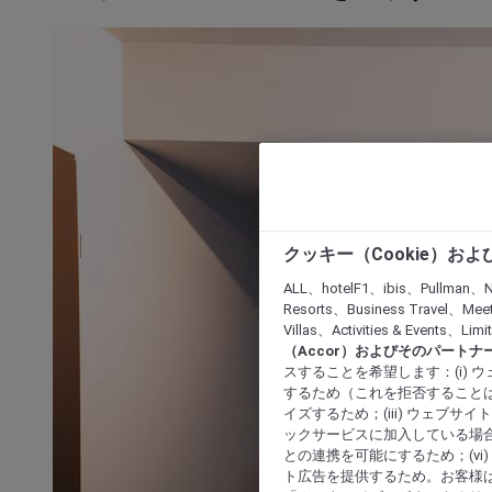
クッキー（Cookie）お
ALL、hotelF1、ibis、Pullman、N
Resorts、Business Travel、Mee
Villas、Activities & Even
（Accor）およびそのパートナ
スすることを希望します：(i)
するため（これを拒否することは
イズするため；(iii) ウェブサ
ックサービスに加入している場合
との連携を可能にするため；(v
ト広告を提供するため。お客様