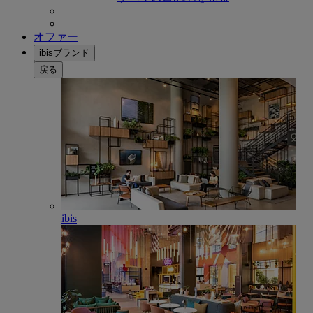
オファー
ibisブランド
戻る
ibis