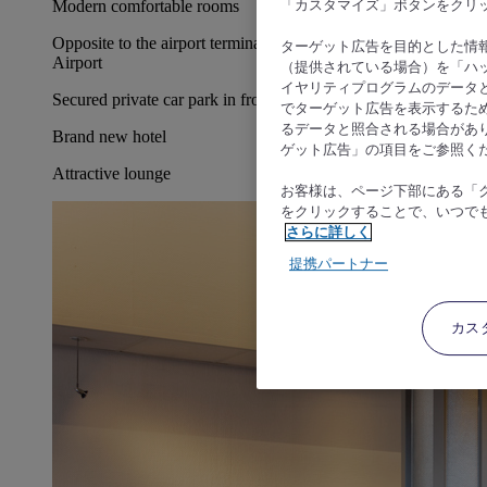
「カスタマイズ」ボタンをクリ
ターゲット広告を目的とした情
（提供されている場合）を「ハッ
イヤリティプログラムのデータ
でターゲット広告を表示するた
るデータと照合される場合があ
ゲット広告」の項目をご参照く
お客様は、ページ下部にある「
をクリックすることで、いつで
さらに詳しく
提携パートナー
カス