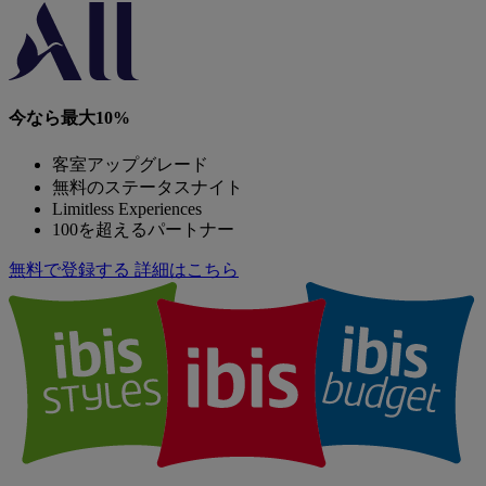
Cool futuristic design inspired by technique
Located on top of Delft Central Station
Cosy hotel bar for drinks
At walking distance to city centre
Easy connection to other cities such as Amsterdam
Skip other destinations list
さらにホテルを探す
Skip 都市 list
アムステルダム
アムステルフィーン
アルメレ
スキポール
スヘフェニンヘン
デルフト
ヘーグ