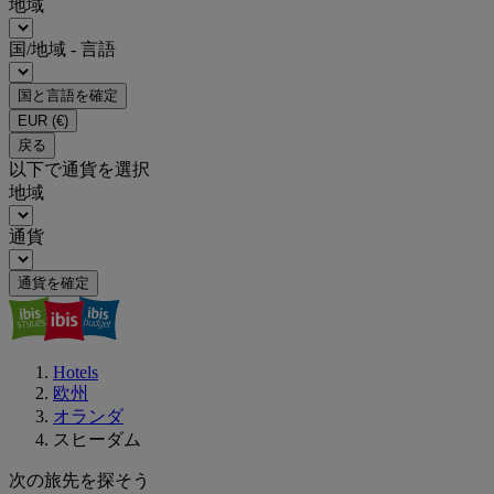
地域
国/地域 - 言語
国と言語を確定
EUR
(€)
戻る
以下で通貨を選択
地域
通貨
通貨を確定
Hotels
欧州
オランダ
スヒーダム
次の旅先を探そう