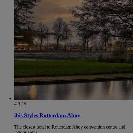
4.4 / 5
イビス ロッテルダム シティ センター
Situated in the heart of Rotterdam, 5 minute walk of top
attractions
グリーンキーゴールド -認定
水辺に面した居心地のよいテラス
ブラーク駅まで徒歩3分
最大のヨーロッパのフードコートMarkthalから500 m