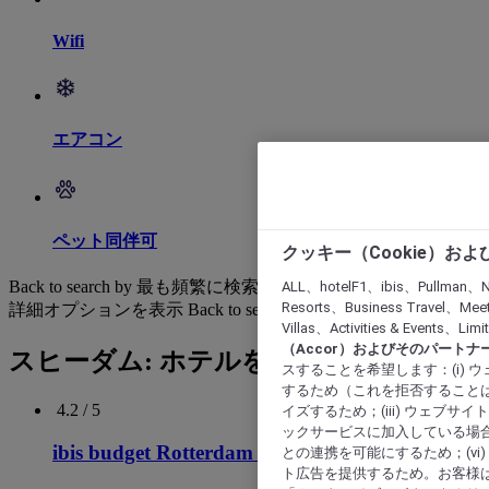
Wifi
エアコン
ペット同伴可
クッキー（Cookie）お
Back to search by 最も頻繁に検索されています
ALL、hotelF1、ibis、Pullman、N
Resorts、Business Travel、Mee
詳細オプションを表示
Back to search by categories
Villas、Activities & Even
（Accor）およびそのパートナ
スヒーダム: ホテルを検索する
スすることを希望します：(i)
するため（これを拒否することは
イズするため；(iii) ウェブサ
ックサービスに加入している場合
との連携を可能にするため；(v
ト広告を提供するため。お客様