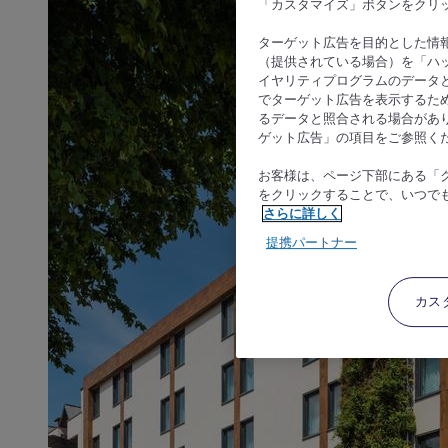
「カスタマイズ」ボタンをクリ
ターゲット広告を目的とした情
（提供されている場合）を「ハッ
イヤリティプログラムのデータ
でターゲット広告を表示するた
るデータと照合される場合があ
ゲット広告」の項目をご参照く
お客様は、ページ下部にある「
をクリックすることで、いつで
さらに詳しく
提携パートナー
カス