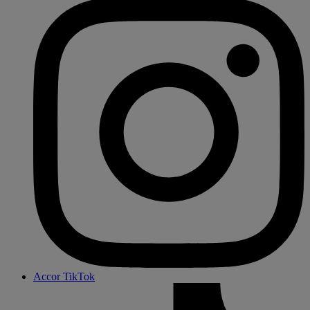
Accor TikTok