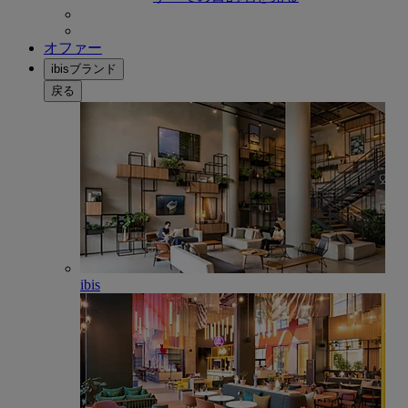
オファー
ibisブランド
戻る
ibis