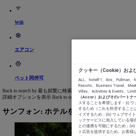
Wifi
エアコン
クッキー（Cookie）お
ペット同伴可
ALL、hotelF1、ibis、Pullman、N
Resorts、Business Travel、Mee
Back to search by 最も頻繁に検索されています
Villas、Activities & Even
詳細オプションを表示
Back to search by categories
（Accor）およびそのパートナ
スすることを希望します：(i)
するため（これを拒否することは
サンフォン: ホテルを検索する
イズするため；(iii) ウェブサ
ックサービスに加入している場合
との連携を可能にするため；(v
ト広告を提供するため。お客様