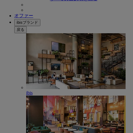
オファー
ibisブランド
戻る
ibis