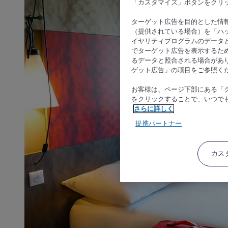
「カスタマイズ」ボタンをクリ
ターゲット広告を目的とした情
（提供されている場合）を「ハッ
イヤリティプログラムのデータ
でターゲット広告を表示するた
るデータと照合される場合があ
ゲット広告」の項目をご参照く
お客様は、ページ下部にある「
をクリックすることで、いつで
さらに詳しく
提携パートナー
カス