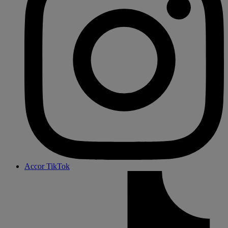
Accor TikTok