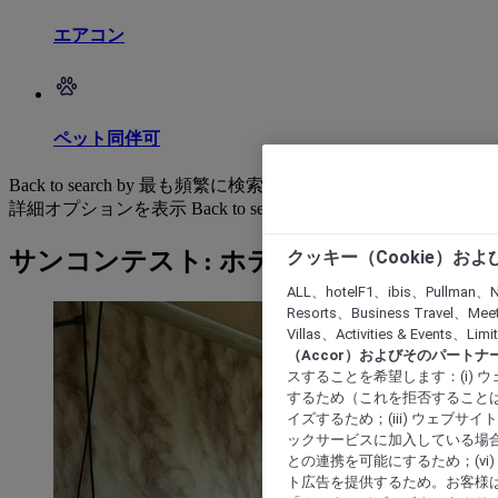
エアコン
ペット同伴可
Back to search by 最も頻繁に検索されています
詳細オプションを表示
Back to search by categories
クッキー（Cookie）お
サンコンテスト: ホテルを検索する
ALL、hotelF1、ibis、Pullman、N
Resorts、Business Travel、Mee
Villas、Activities & Even
（Accor）およびそのパートナ
スすることを希望します：(i)
するため（これを拒否することは
イズするため；(iii) ウェブサ
ックサービスに加入している場合
との連携を可能にするため；(v
ト広告を提供するため。お客様