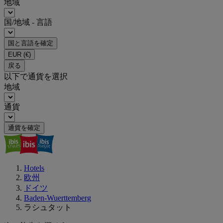
地域
国/地域 - 言語
国と言語を確定
EUR
(€)
戻る
以下で通貨を選択
地域
通貨
通貨を確定
Hotels
欧州
ドイツ
Baden-Wuerttemberg
ラシュタット