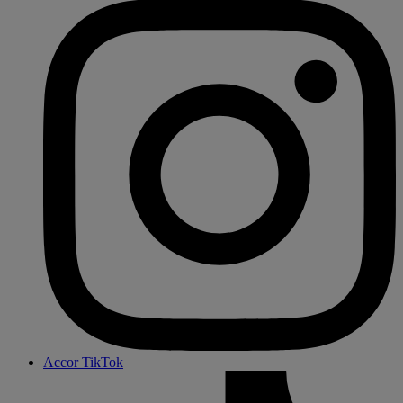
Accor TikTok