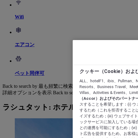
Wifi
エアコン
クッキー（Cookie）お
ペット同伴可
ALL、hotelF1、ibis、Pullman、N
Back to search by 最も頻繁に検索されています
Resorts、Business Travel、Mee
詳細オプションを表示
Back to search by categories
Villas、Activities & Even
（Accor）およびそのパートナ
スすることを希望します：(i)
ラシュタット: ホテルを検索する
するため（これを拒否することは
イズするため；(iii) ウェブサ
ックサービスに加入している場合
との連携を可能にするため；(v
ト広告を提供するため。お客様