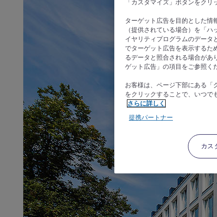
「カスタマイズ」ボタンをクリ
ターゲット広告を目的とした情
（提供されている場合）を「ハッ
イヤリティプログラムのデータ
でターゲット広告を表示するた
るデータと照合される場合があ
ゲット広告」の項目をご参照く
お客様は、ページ下部にある「
をクリックすることで、いつで
さらに詳しく
提携パートナー
カス