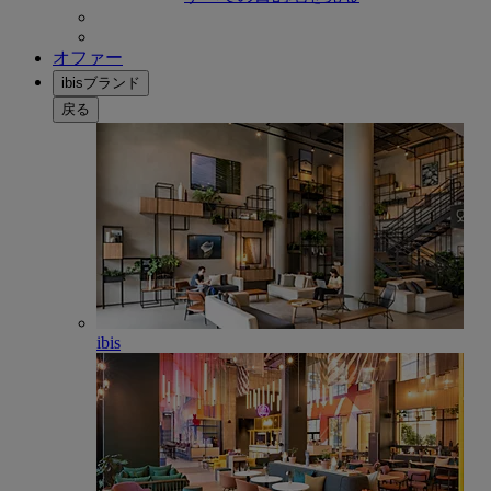
オファー
ibisブランド
戻る
ibis