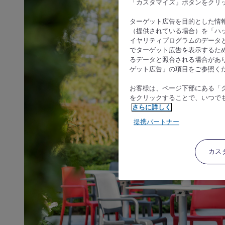
「カスタマイズ」ボタンをクリ
ターゲット広告を目的とした情
（提供されている場合）を「ハッ
イヤリティプログラムのデータ
でターゲット広告を表示するた
るデータと照合される場合があ
ゲット広告」の項目をご参照く
お客様は、ページ下部にある「
をクリックすることで、いつで
さらに詳しく
提携パートナー
カス