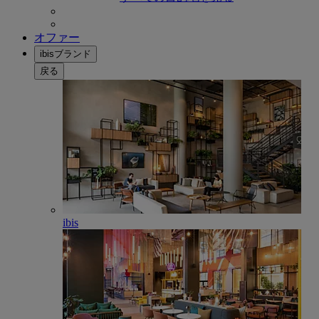
オファー
ibisブランド
戻る
ibis