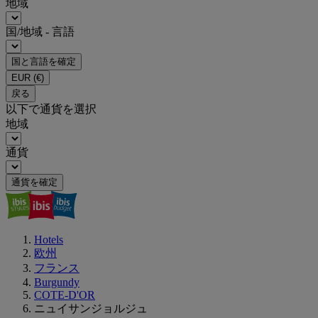
地域
国/地域 - 言語
国と言語を確定
EUR
(€)
戻る
以下で通貨を選択
地域
通貨
通貨を確定
Hotels
欧州
フランス
Burgundy
COTE-D'OR
ニュイサンジョルジュ