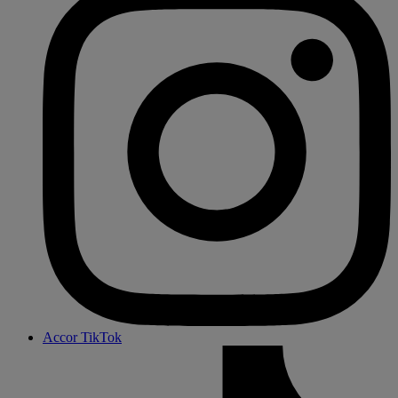
Accor TikTok