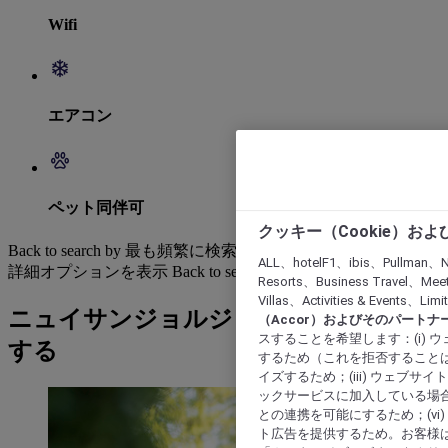
Wifi
エアコン
ペット同伴可
クッキー（Cookie）お
Back to search by 最も頻繁に検索されています
ALL、hotelF1、ibis、Pullman、N
詳細オプションを表示
Back to search by categories
Resorts、Business Travel、Mee
Villas、Activities & Even
ニュイサンジョルジュ: ホテルを検索
（Accor）およびそのパートナ
スすることを希望します：(i)
する
するため（これを拒否することは
イズするため；(iii) ウェブサ
ックサービスに加入している場合
との連携を可能にするため；(v
ト広告を提供するため。お客様