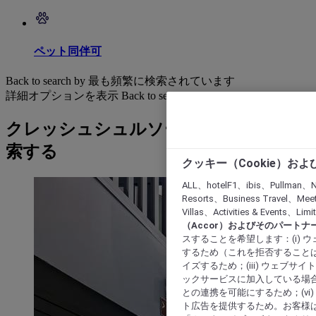
ペット同伴可
Back to search by 最も頻繁に検索されています
詳細オプションを表示
Back to search by categories
クレッシュシュルソーヌ: ホテルを検
索する
クッキー（Cookie）お
ALL、hotelF1、ibis、Pullman、N
Resorts、Business Travel、Mee
Villas、Activities & Even
（Accor）およびそのパートナ
スすることを希望します：(i)
するため（これを拒否することは
イズするため；(iii) ウェブサ
ックサービスに加入している場合
との連携を可能にするため；(v
ト広告を提供するため。お客様