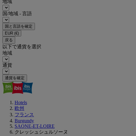
地域
国/地域 - 言語
国と言語を確定
EUR
(€)
戻る
以下で通貨を選択
地域
通貨
通貨を確定
Hotels
欧州
フランス
Burgundy
SAONE-ET-LOIRE
クレッシュシュルソーヌ