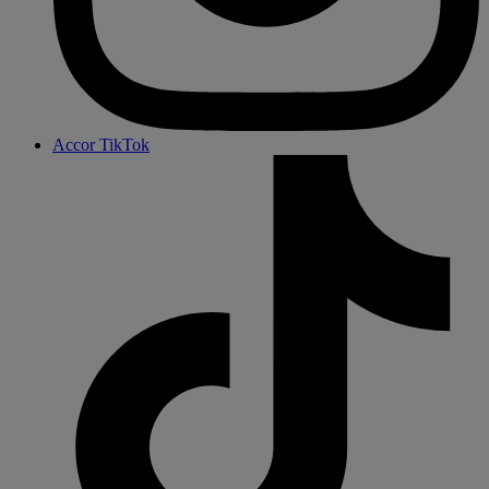
Accor TikTok