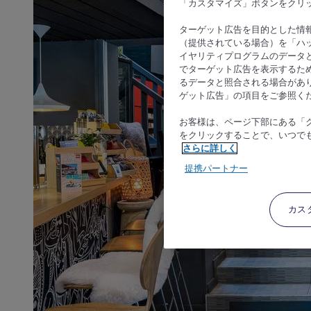
「カスタマイズ」ボタンをクリ
ターゲット広告を目的とした情
（提供されている場合）を「ハッ
イヤリティプログラムのデータ
でターゲット広告を表示するた
るデータと照合される場合があ
ゲット広告」の項目をご参照く
お客様は、ページ下部にある「
をクリックすることで、いつで
さらに詳しく
提携パートナー
カス