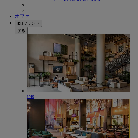
オファー
ibisブランド
戻る
ibis