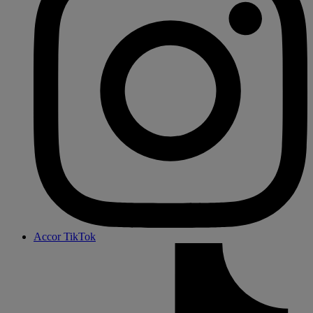
Accor TikTok