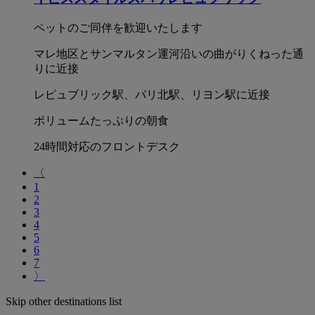
ペットのご同伴を歓迎いたします
マレ地区とサンマルタン運河沿いの曲がりくねった通
りに近接
レピュブリック駅、パリ北駅、リヨン駅に近接
ボリュームたっぷりの朝食
24時間対応のフロントデスク
〈
1
2
3
4
5
6
7
〉
Skip other destinations list