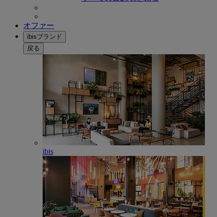
オファー
ibisブランド
戻る
ibis