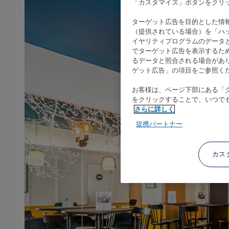
「カスタマイズ」ボタンをクリ
ターゲット広告を目的とした情
（提供されている場合）を「ハッ
イヤリティプログラムのデータ
でターゲット広告を表示するた
るデータと照合される場合があ
ゲット広告」の項目をご参照く
お客様は、ページ下部にある「
をクリックすることで、いつで
さらに詳しく
提携パートナー
カス