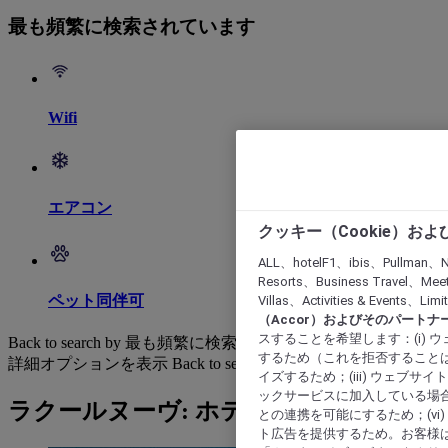
最も頻繁に検索されています
Wifi
エアコン
クッキー（Cookie）お
ALL、hotelF1、ibis、Pullman、N
Resorts、Business Travel、Mee
ペット同伴可
Villas、Activities & Even
（Accor）およびそのパートナ
スすることを希望します：(i)
Back to search by 最も頻繁に検索されています
するため（これを拒否することは
詳細オプションを表示
Back to search by categories
イズするため；(iii) ウェブサ
ックサービスに加入している場合
ラクールヌーヴ: ホテルを検索する
との連携を可能にするため；(v
ト広告を提供するため。お客様