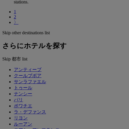
stations.
1
2
〉
Skip other destinations list
さらにホテルを探す
Skip 都市 list
アンティーブ
クールブボア
サンラファエル
トゥール
ナンシー
パリ
ポワチエ
ラ・デファンス
リヨン
ルーアン