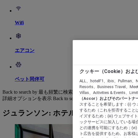
Wifi
エアコン
クッキー（Cookie）お
ペット同伴可
ALL、hotelF1、ibis、Pullman、N
Resorts、Business Travel、Mee
Back to search by 最も頻繁に検索されています
Villas、Activities & Even
詳細オプションを表示
Back to search by categories
（Accor）およびそのパートナ
スすることを希望します：(i)
するため（これを拒否することは
ジュランソン: ホテルを検索する
イズするため；(iii) ウェブサ
ックサービスに加入している場合
との連携を可能にするため；(v
ト広告を提供するため。お客様