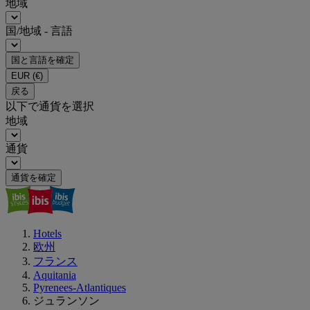
地域
国/地域 - 言語
国と言語を確定
EUR
(€)
戻る
以下で通貨を選択
地域
通貨
通貨を確定
Hotels
欧州
フランス
Aquitania
Pyrenees-Atlantiques
ジュランソン