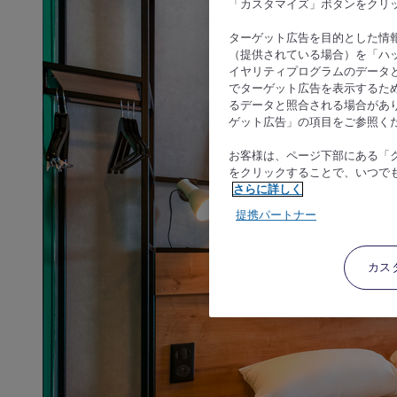
「カスタマイズ」ボタンをクリ
ターゲット広告を目的とした情
（提供されている場合）を「ハッ
イヤリティプログラムのデータ
でターゲット広告を表示するた
るデータと照合される場合があ
ゲット広告」の項目をご参照く
お客様は、ページ下部にある「
をクリックすることで、いつで
さらに詳しく
提携パートナー
カス