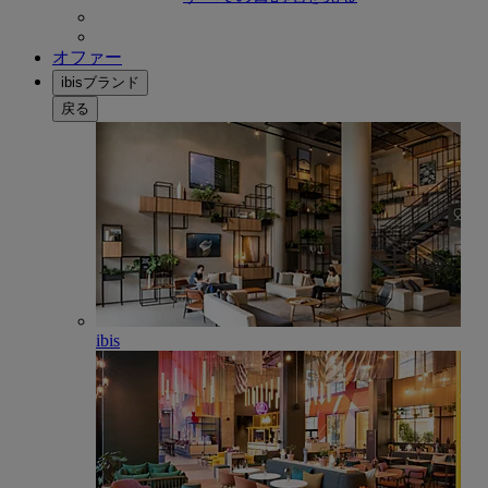
オファー
ibisブランド
戻る
ibis