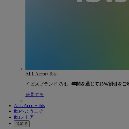
ALL Accor+ ibis
イビスブランドでは、
年間を通じて15%割引をご
発見する
ALL Accor+ ibis
ibisへようこそ
ibisストア
追加で