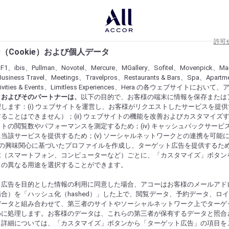
許可
（Cookie）および個人データ
lF1、ibis、Pullman、Novotel、Mercure、MGallery、Sofitel、Movenpick、Ma
usiness Travel、Meetings、Travelpros、Restaurants & Bars、Spa、Apartme
ctivities & Events、Limitless Experiences、Hera の各ウェブサイトにおいて
r）およびそのパートナーは、
以下の目的で、お客様の端末に情報を保存または
します：(i) ウェブサイトを運営し、お客様がリクエストしたサービスを提
ることはできません）；(ii) ウェブサイトの機能を改善およびカスタマイズするた
トの閲覧数やパフォーマンスを測定するため；(iv) キャッシュバックサービ
当該サービスを提供するため；(v) ソーシャルネットワークとの連携を可能
お客様の興味関心に基づいたプロファイルを作成し、ターゲット広告を提供するた
末（スマートフォン、コンピューターなど）ごとに、「カスタマイズ」ボタン
らの異なる用途を選択することができます。
ト広告を目的とした情報の利用に同意した場合、アコーはお客様のメールアド
合）を「ハッシュ化（hashed）」した上で、閲覧データ、予約データ、ロ
データと組み合わせて、第三者のサイトやソーシャルネットワーク上でターゲ
めに処理します。お客様のデータは、これらの第三者が保有するデータと照合
。詳細については、「カスタマイズ」ボタンから「ターゲット広告」の項目を