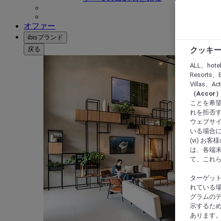
オファー
ibisブランド
戻る
クッキー
ALL、hote
Resorts、B
Villas、A
（Acco
ことを希望
れを拒否す
ウェブサイ
いる場合に
(vi) 
は、各端
て、これ
ターゲッ
れている場
グラムの
示するた
あります