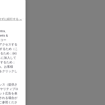
せずに続行する →
ntra、
nts &
、アコー
アクセスする
供するため（こ
め；(iii)
スに加入して
にするため；
め。お客様
をクリックし
レス（提供さ
イヤリティプロ
ット広告を表
される場合が
ご参照くださ