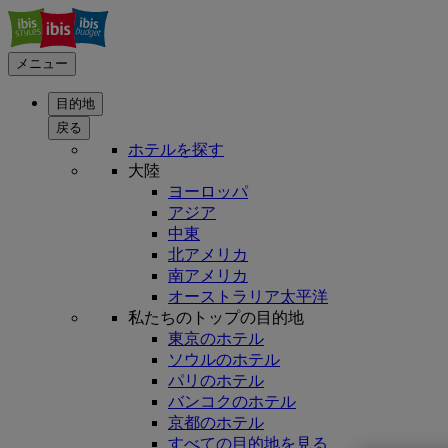
メニュー
目的地
戻る
ホテルを探す
大陸
ヨーロッパ
アジア
中東
北アメリカ
南アメリカ
オーストラリア太平洋
私たちのトップの目的地
東京のホテル
ソウルのホテル
パリのホテル
バンコクのホテル
京都のホテル
すべての目的地を見る