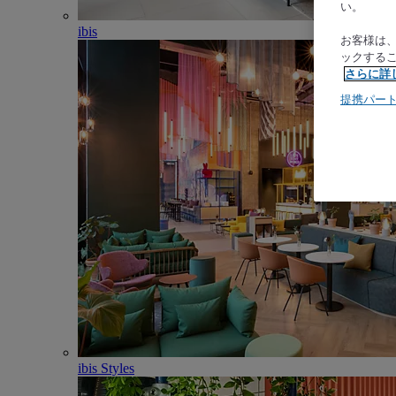
い。
ibis
お客様は
ックする
さらに詳
提携パー
ibis Styles