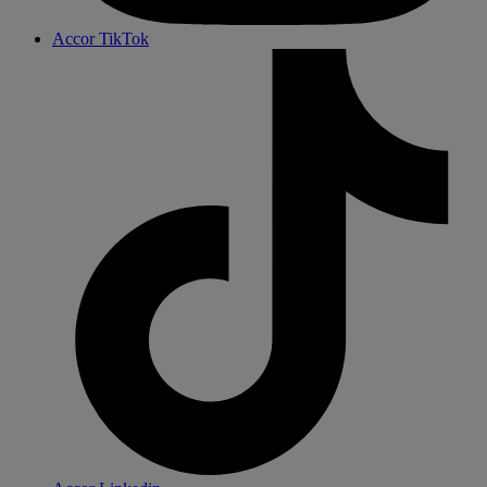
Accor TikTok