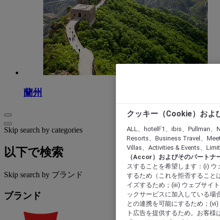
蘭州
クッキー（Cookie）お
ALL、hotelF1、ibis、Pullman、N
Skip search by categories
Resorts、Business Travel、Mee
Villas、Activities & Even
以下で検索
（Accor）およびそのパートナ
スすることを希望します：(i)
Skip search by ブランド
するため（これを拒否することは
イズするため；(iii) ウェブサ
ックサービスに加入している場合
ブランド
との連携を可能にするため；(v
ト広告を提供するため。お客様