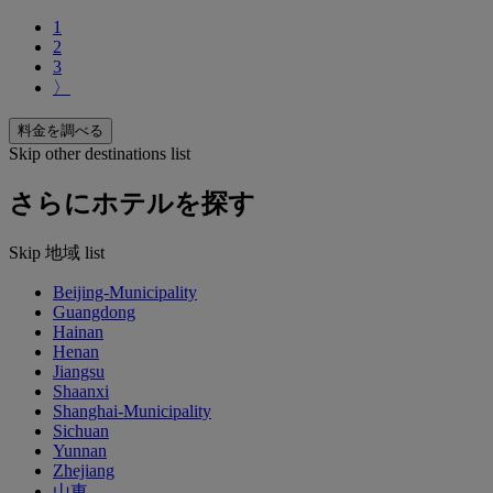
1
2
3
〉
料金を調べる
Skip other destinations list
さらにホテルを探す
Skip 地域 list
Beijing-Municipality
Guangdong
Hainan
Henan
Jiangsu
Shaanxi
Shanghai-Municipality
Sichuan
Yunnan
Zhejiang
山東