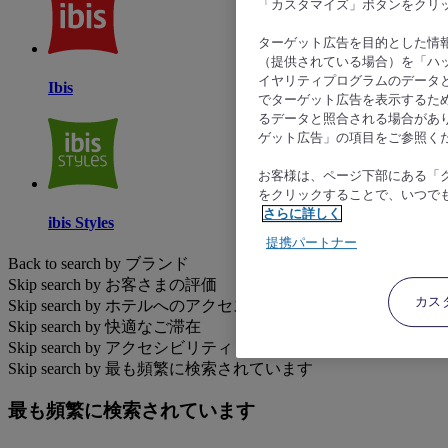
「カスタマイズ」ボタンをクリ
ターゲット広告を目的とした情
（提供されている場合）を「ハッ
イヤリティプログラムのデータ
Ibis
でターゲット広告を表示するた
るデータと照合される場合があ
ゲット広告」の項目をご参照く
お客様は、ページ下部にある「
をクリックすることで、いつで
さらに詳しく
ibis Styles
提携パートナー
Back to search by ブランド
Skip search by お客さまの評価
カス
Skip search by ホテルへのアクセス
Skip search by 快適なご滞在
Skip search by アクセシビリティ
Skip search by 最も頻繁に検索されています
最も頻繁に検索されています