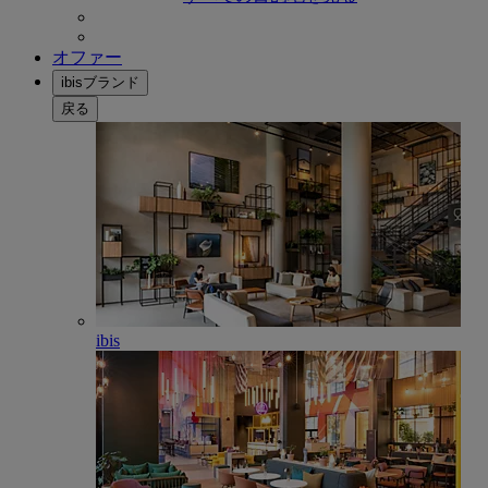
オファー
ibisブランド
戻る
ibis