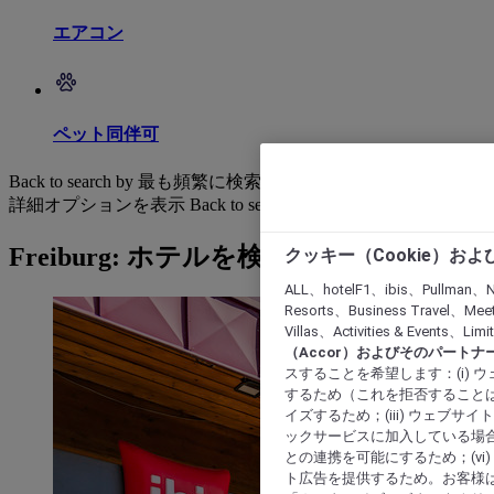
エアコン
ペット同伴可
Back to search by 最も頻繁に検索されています
詳細オプションを表示
Back to search by categories
Freiburg: ホテルを検索する
クッキー（Cookie）お
ALL、hotelF1、ibis、Pullman、N
Resorts、Business Travel、Mee
Villas、Activities & Even
（Accor）およびそのパートナ
スすることを希望します：(i)
するため（これを拒否することは
イズするため；(iii) ウェブサ
ックサービスに加入している場合
との連携を可能にするため；(v
ト広告を提供するため。お客様