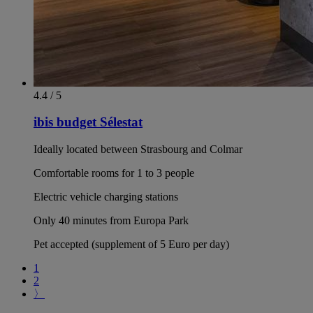
4.4 / 5
ibis budget Sélestat
Ideally located between Strasbourg and Colmar
Comfortable rooms for 1 to 3 people
Electric vehicle charging stations
Only 40 minutes from Europa Park
Pet accepted (supplement of 5 Euro per day)
1
2
〉