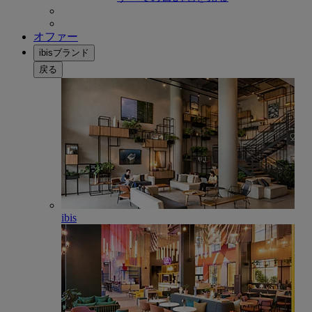
オファー
ibisブランド
戻る
ibis