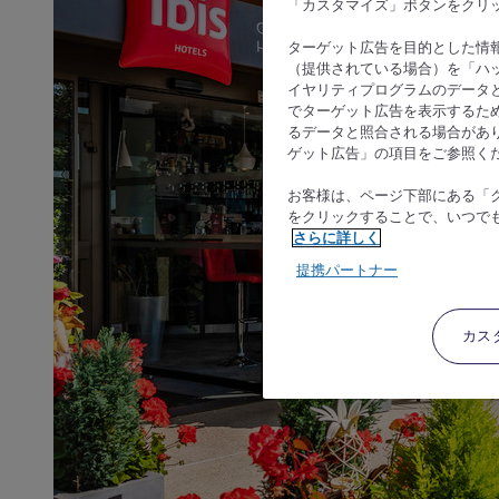
「カスタマイズ」ボタンをクリ
ターゲット広告を目的とした情
（提供されている場合）を「ハッ
イヤリティプログラムのデータ
でターゲット広告を表示するた
るデータと照合される場合があ
ゲット広告」の項目をご参照く
お客様は、ページ下部にある「
をクリックすることで、いつで
さらに詳しく
提携パートナー
カス