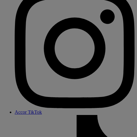
Accor TikTok