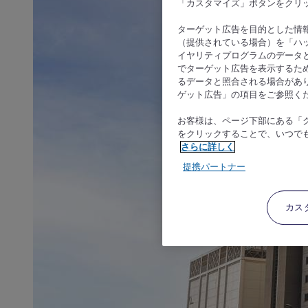
「カスタマイズ」ボタンをクリ
ターゲット広告を目的とした情
（提供されている場合）を「ハッ
イヤリティプログラムのデータ
でターゲット広告を表示するた
るデータと照合される場合があ
ゲット広告」の項目をご参照く
お客様は、ページ下部にある「
をクリックすることで、いつで
さらに詳しく
提携パートナー
カス