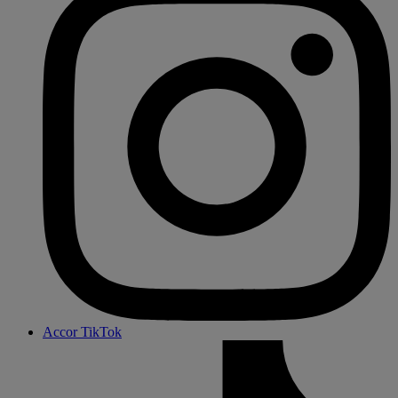
Accor TikTok