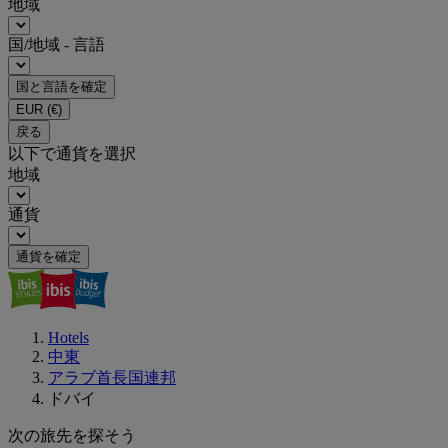
地域
国/地域 - 言語
国と言語を確定
EUR
(€)
戻る
以下で通貨を選択
地域
通貨
通貨を確定
Hotels
中東
アラブ首長国連邦
ドバイ
次の旅先を探そう