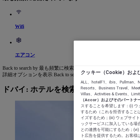
Wifi
エアコン
Back to search by 最も頻繁に検索されています
クッキー（Cookie）お
詳細オプションを表示
Back to search by categories
ALL、hotelF1、ibis、Pullman、N
ドバイ: ホテルを検索する
Resorts、Business Travel、Mee
Villas、Activities & Even
（Accor）およびそのパートナ
スすることを希望します：(i)
するため（これを拒否することは
イズするため；(iii) ウェブサ
ックサービスに加入している場合
との連携を可能にするため；(v
ト広告を提供するため。お客様