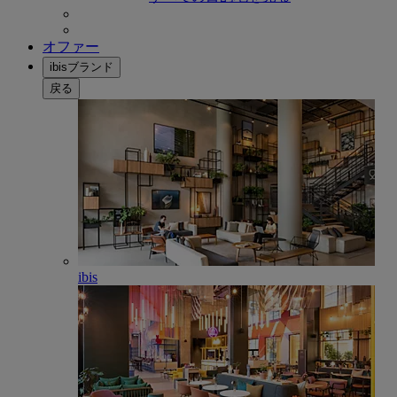
オファー
ibisブランド
戻る
ibis