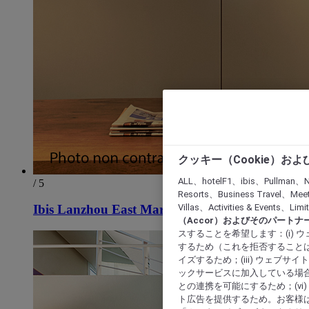
クッキー（Cookie）お
ALL、hotelF1、ibis、Pullman、N
/ 5
Resorts、Business Travel、Mee
Villas、Activities & Even
Ibis Lanzhou East Market Hotel
（Accor）およびそのパートナ
スすることを希望します：(i)
するため（これを拒否することは
イズするため；(iii) ウェブサ
ックサービスに加入している場合
との連携を可能にするため；(v
ト広告を提供するため。お客様