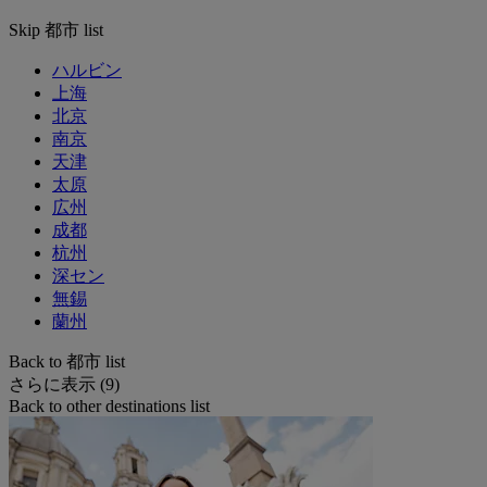
Skip 都市 list
ハルビン
上海
北京
南京
天津
太原
広州
成都
杭州
深セン
無錫
蘭州
Back to 都市 list
さらに表示 (9)
Back to other destinations list