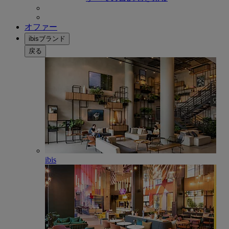
オファー
ibisブランド
戻る
ibis