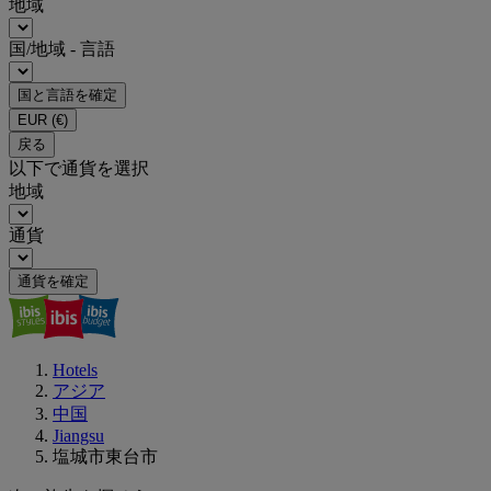
地域
国/地域 - 言語
国と言語を確定
EUR
(€)
戻る
以下で通貨を選択
地域
通貨
通貨を確定
Hotels
アジア
中国
Jiangsu
塩城市東台市