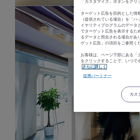
「カスタマイズ」ボタンをクリ
ターゲット広告を目的とした情
（提供されている場合）を「ハッ
イヤリティプログラムのデータ
でターゲット広告を表示するた
るデータと照合される場合があ
ゲット広告」の項目をご参照く
お客様は、ページ下部にある「
をクリックすることで、いつで
さらに詳しく
提携パートナー
カス