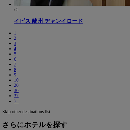
/ 5
イビス 蘭州 ヂャンイロード
1
2
3
4
5
6
7
8
9
10
20
30
37
〉
Skip other destinations list
さらにホテルを探す