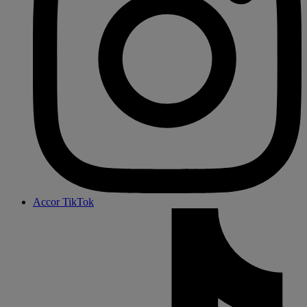
Accor TikTok