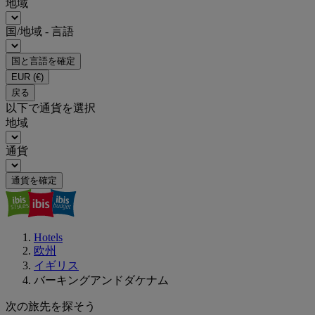
地域
国/地域 - 言語
国と言語を確定
EUR
(€)
戻る
以下で通貨を選択
地域
通貨
通貨を確定
Hotels
欧州
イギリス
バーキングアンドダケナム
次の旅先を探そう