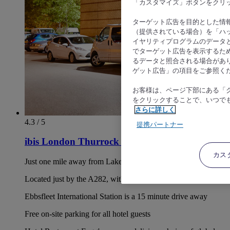
「カスタマイズ」ボタンをクリ
ターゲット広告を目的とした情
（提供されている場合）を「ハッ
イヤリティプログラムのデータ
でターゲット広告を表示するた
るデータと照合される場合があ
ゲット広告」の項目をご参照く
お客様は、ページ下部にある「
をクリックすることで、いつで
さらに詳しく
4.3 / 5
提携パートナー
ibis London Thurrock M25
カス
Just one mile away from Lakeside shopping centre
Located just by the A282, with easy-access to central London
Ebbsfleet International Station is a 15 minute drive away
Free on-site parking for all hotel guests