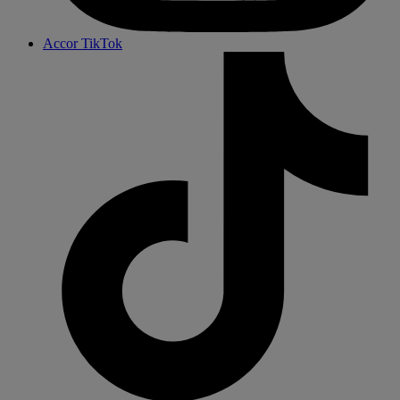
Accor TikTok