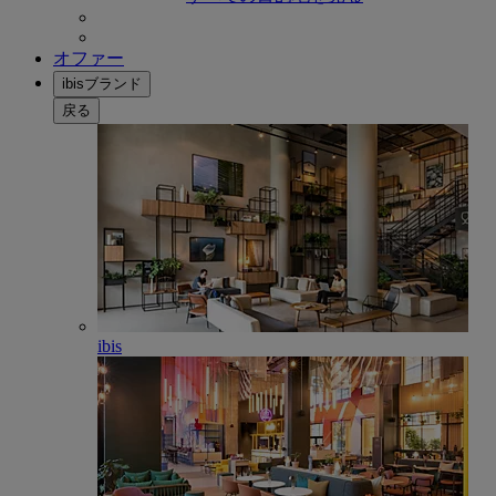
オファー
ibisブランド
戻る
ibis