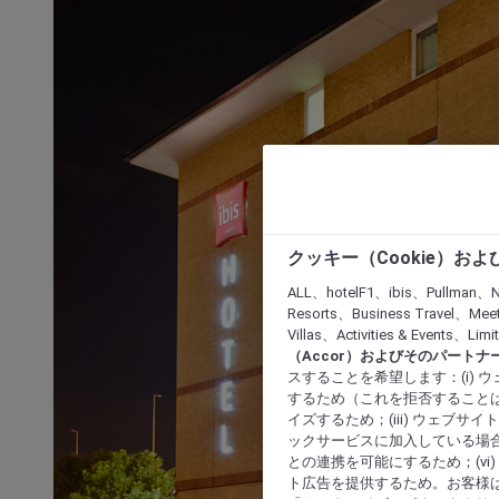
クッキー（Cookie）お
ALL、hotelF1、ibis、Pullman、N
Resorts、Business Travel、Mee
Villas、Activities & Even
（Accor）およびそのパートナ
スすることを希望します：(i)
するため（これを拒否することは
イズするため；(iii) ウェブサ
ックサービスに加入している場合
との連携を可能にするため；(v
ト広告を提供するため。お客様