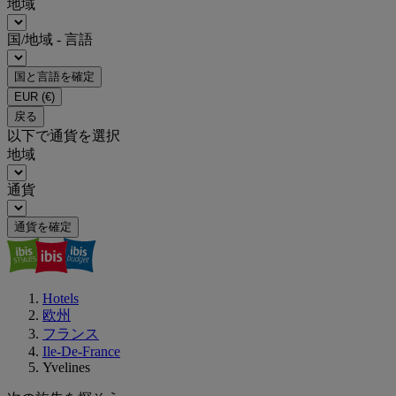
地域
国/地域 - 言語
国と言語を確定
EUR
(€)
戻る
以下で通貨を選択
地域
通貨
通貨を確定
Hotels
欧州
フランス
Ile-De-France
Yvelines