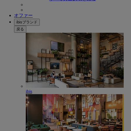
オファー
ibisブランド
戻る
ibis