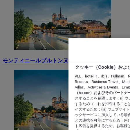
モンティニールブルトンヌー
クッキー（Cookie）お
ALL、hotelF1、ibis、Pullman、N
Resorts、Business Travel、Mee
Villas、Activities & Even
（Accor）およびそのパートナ
スすることを希望します：(i)
するため（これを拒否することは
イズするため；(iii) ウェブサ
ックサービスに加入している場合
との連携を可能にするため；(v
ト広告を提供するため。お客様