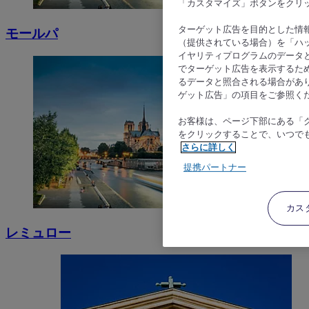
「カスタマイズ」ボタンをクリ
ターゲット広告を目的とした情
モールパ
（提供されている場合）を「ハッ
イヤリティプログラムのデータ
でターゲット広告を表示するた
るデータと照合される場合があ
ゲット広告」の項目をご参照く
お客様は、ページ下部にある「
をクリックすることで、いつで
さらに詳しく
提携パートナー
カス
レミュロー