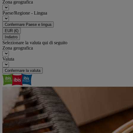
Zona geografica
Paese/Regione - Lingua
Confermare Paese e lingua
EUR
(€)
Indietro
Selezionare la valuta qui di seguito
Zona geografica
Valuta
Confermare la valuta