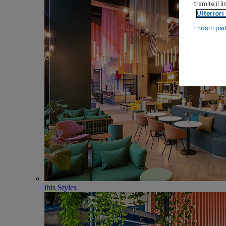
tramite il 
Ulteriori
I nostri par
ibis Styles