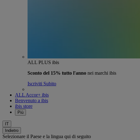
ALL PLUS ibis
Sconto del 15% tutto l'anno
nei marchi ibis
Iscriviti Subito
ALL Accor+ ibis
Benvenuto a ibis
ibis store
Più
IT
Indietro
Selezionare il Paese e la lingua qui di seguito