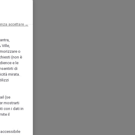
enza accettare →
antra,
Ville,
morizzare o
chiesti (non è
udience e le
nsentirti di
icità mirata.
ilizzi
ail (se
er mostrarti
i con i dati in
ite il
 accessibile