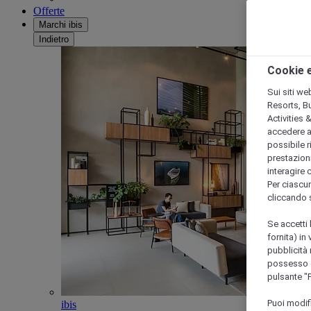
Offerte
Marchi ibis
Indietro
Cookie e
Sui siti we
Resorts, B
Activities 
accedere a i
possibile ri
prestazioni
interagire 
Per ciascun
cliccando 
Se accetti 
fornita) in
pubblicità 
possesso di
pulsante "
Puoi modif
ibis