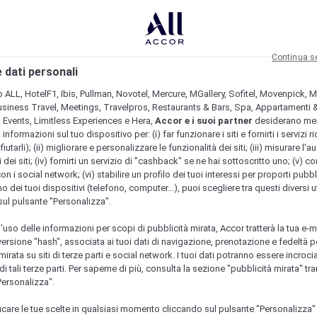
Continua s
 dati personali
b ALL, HotelF1, Ibis, Pullman, Novotel, Mercure, MGallery, Sofitel, Movenpick, M
usiness Travel, Meetings, Travelpros, Restaurants & Bars, Spa, Appartamenti & 
& Events, Limitless Experiences e Hera,
Accor e i suoi partner
desiderano me
nformazioni sul tuo dispositivo per: (i) far funzionare i siti e fornirti i servizi ri
fiutarli); (ii) migliorare e personalizzare le funzionalità dei siti; (iii) misurare l'a
 dei siti; (iv) fornirti un servizio di "cashback" se ne hai sottoscritto uno; (v) co
con i social network; (vi) stabilire un profilo dei tuoi interessi per proporti pubbl
o dei tuoi dispositivi (telefono, computer...), puoi scegliere tra questi diversi ut
sul pulsante "Personalizza".
l'uso delle informazioni per scopi di pubblicità mirata, Accor tratterà la tua e-m
 versione "hash", associata ai tuoi dati di navigazione, prenotazione e fedeltà p
mirata su siti di terze parti e social network. I tuoi dati potranno essere incrociat
 tali terze parti. Per saperne di più, consulta la sezione "pubblicità mirata" tram
Personalizza".
icare le tue scelte in qualsiasi momento cliccando sul pulsante "Personalizza"