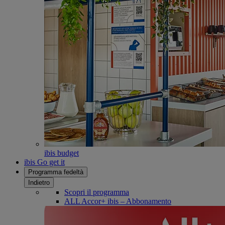
ibis budget
ibis Go get it
Programma fedeltà
Indietro
Scopri il programma
ALL Accor+ ibis – Abbonamento