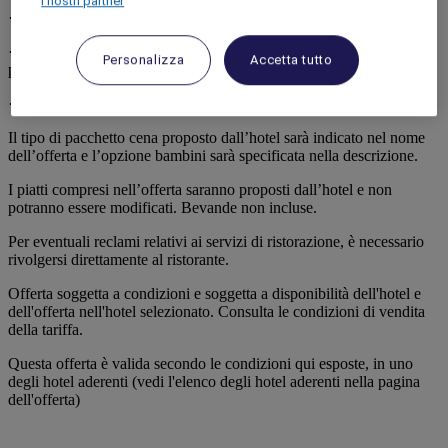
I nostri partner
·cena a buffet;
·menù da 2 portate (antipasto + piatto principale oppure piatto
Personalizza
Accetta tutto
principale + dessert);
·menù da 3 portate (antipasto + piatto principale + dessert).
Il tipo di pacchetto cena proposto dall’hotel sarà indicato nel nome
dell’offerta e l’opzione bambini sarà specificata nella descrizione.
I piatti compresi nell’offerta saranno proposti dall’hotel e non
potranno essere modificati. Bevande non incluse.
Per eventuali reclami relativi ai servizi di ristorazione, è necessario
rivolgersi direttamente al ristorante.
Offerta soggetta a condizioni e soggetta a disponibilità dell'hotel e
dell'offerta nell'hotel selezionato. Consulta le condizioni di vendita
della tariffa.
Questa offerta è valida secondo le condizioni qui esposte, in uno
degli hotel aderenti (vedi l'elenco degli hotel aderenti nella pagina
dell'offerta)