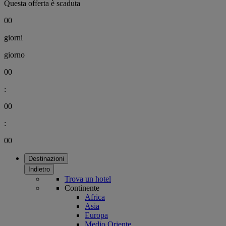
Questa offerta è scaduta
00
giorni
giorno
00
:
00
:
00
Destinazioni
Indietro
Trova un hotel
Continente
Africa
Asia
Europa
Medio Oriente