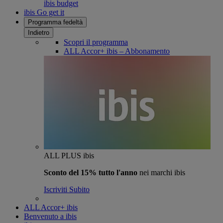
ibis budget
ibis Go get it
Programma fedeltà
Indietro
Scopri il programma
ALL Accor+ ibis – Abbonamento
ALL PLUS ibis
Sconto del 15% tutto l'anno
nei marchi ibis
Iscriviti Subito
ALL Accor+ ibis
Benvenuto a ibis