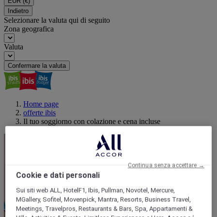
EUR
(€)
Indietro
Selezionare la valuta qui di seguito
Zona geografica
Valuta
Confermare la valuta
Home page
offerte ibis
Il tuo soggiorno con colazione e cena incluse
Continua senza accettare →
Cookie e dati personali
Sui siti web ALL, HotelF1, Ibis, Pullman, Novotel, Mercure,
MGallery, Sofitel, Movenpick, Mantra, Resorts, Business Travel,
Meetings, Travelpros, Restaurants & Bars, Spa, Appartamenti &