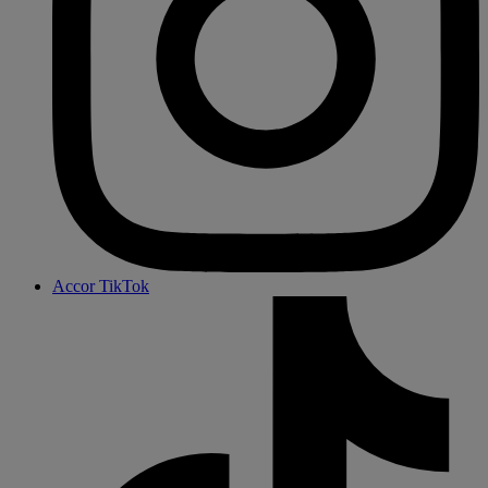
Accor TikTok