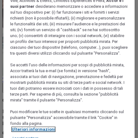
Ville, Activities & Events, Limitless Experiences e Hera,
Accor e i
suoi partner
desiderano memorizzare o accedere a informazioni
sul tuo dispositivo per: (i) far funzionare i siti e fornirti i servizi
richiesti (non è possibile rifiutarli); (ii) migliorare e personalizzare
le funzionalità dei siti; (iii) misurare l'audience e le prestazioni dei
siti; (iv) fornirti un servizio di "cashback" se ne hai sottoscritto
uno; (v) consentirti di interagire con i social network; (vi) stabilire
un profilo dei tuoi interessi per proporti pubblicità mirata. Per
ciascuno dei tuoi dispositivi (telefono, computer...), puoi scegliere
tra questi diversi utilizzi cliccando sul pulsante "Personalizza".
Se accetti l'uso delle informazioni per scopi di pubblicità mirata,
Accor tratterà la tua e-mail (se fornita) in versione "hash",
associata ai tuoi dati di navigazione, prenotazione e fedeltà per
Termini e condizioni
mostrarti pubblicità mirata su siti di terze parti e social network. I
tuoi dati potranno essere incrociati con i dati in possesso di tali
Close button
terze parti. Per saperne di più, consulta la sezione "pubblicità
Condizioni dell’offerta cena:
mirata" tramite il pulsante "Personalizza".
L’offerta comprende il pernottamento, la colazione e la cena per il
Puoi modificare le tue scelte in qualsiasi momento cliccando sul
numero di persone selezionato dal cliente al momento della
pulsante "Personalizza" accessibile tramite il link "Cookie" in
prenotazione.
fondo alla pagina.
Ulteriori informazioni
Ogni hotel proporrà uno dei seguenti pacchetti cena: