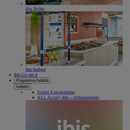
ibis Styles
ibis budget
ibis Go get it
Programma fedeltà
Indietro
Scopri il programma
ALL Accor+ ibis – Abbonamento