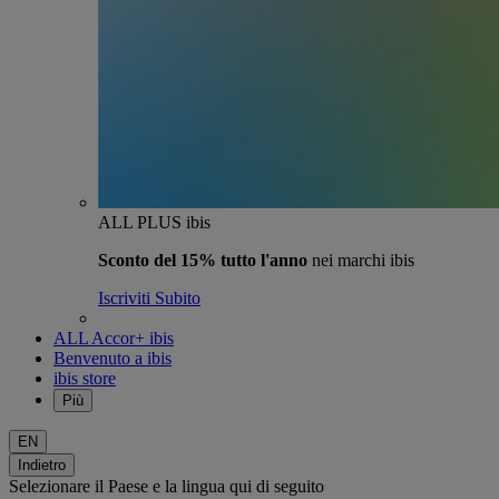
ALL PLUS ibis
Sconto del 15% tutto l'anno
nei marchi ibis
Iscriviti Subito
ALL Accor+ ibis
Benvenuto a ibis
ibis store
Più
EN
Indietro
Selezionare il Paese e la lingua qui di seguito