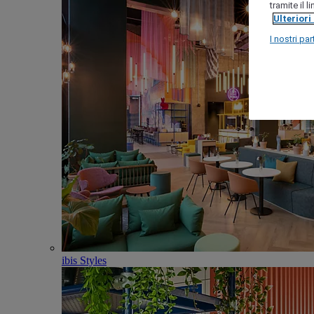
tramite il 
Ulteriori
I nostri par
ibis Styles