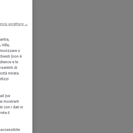
enza accettare →
antra,
Ville,
morizzare o
chiesti (non è
udience e le
nsentirti di
icità mirata.
ilizzi
ail (se
er mostrarti
i con i dati in
ite il
 accessibile