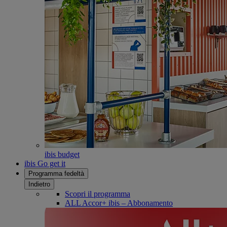
ibis budget
ibis Go get it
Programma fedeltà
Indietro
Scopri il programma
ALL Accor+ ibis – Abbonamento