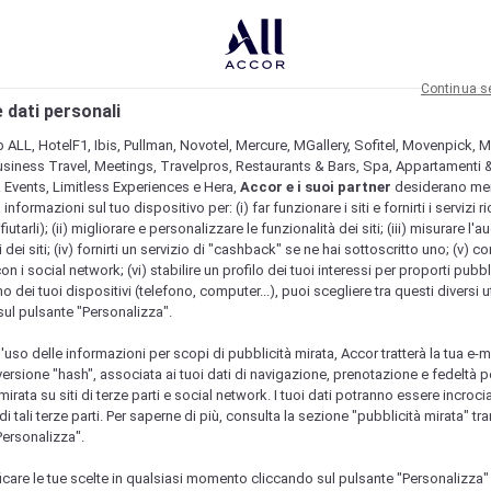
Continua s
 dati personali
b ALL, HotelF1, Ibis, Pullman, Novotel, Mercure, MGallery, Sofitel, Movenpick, M
usiness Travel, Meetings, Travelpros, Restaurants & Bars, Spa, Appartamenti & 
& Events, Limitless Experiences e Hera,
Accor e i suoi partner
desiderano me
nformazioni sul tuo dispositivo per: (i) far funzionare i siti e fornirti i servizi ri
fiutarli); (ii) migliorare e personalizzare le funzionalità dei siti; (iii) misurare l'a
 dei siti; (iv) fornirti un servizio di "cashback" se ne hai sottoscritto uno; (v) co
con i social network; (vi) stabilire un profilo dei tuoi interessi per proporti pubbl
o dei tuoi dispositivi (telefono, computer...), puoi scegliere tra questi diversi ut
sul pulsante "Personalizza".
l'uso delle informazioni per scopi di pubblicità mirata, Accor tratterà la tua e-m
 versione "hash", associata ai tuoi dati di navigazione, prenotazione e fedeltà p
mirata su siti di terze parti e social network. I tuoi dati potranno essere incrociat
 tali terze parti. Per saperne di più, consulta la sezione "pubblicità mirata" tram
Personalizza".
icare le tue scelte in qualsiasi momento cliccando sul pulsante "Personalizza"