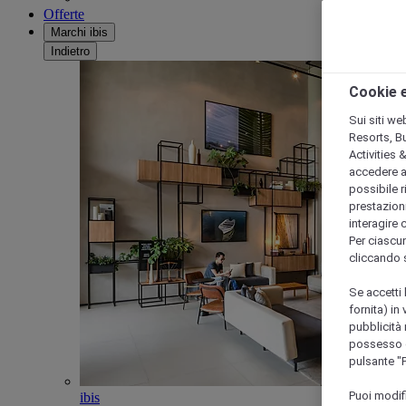
Offerte
Marchi ibis
Indietro
Cookie e
Sui siti we
Resorts, B
Activities 
accedere a i
possibile ri
prestazioni
interagire 
Per ciascun
cliccando 
Se accetti 
fornita) in
pubblicità 
possesso di
pulsante "
Puoi modif
ibis