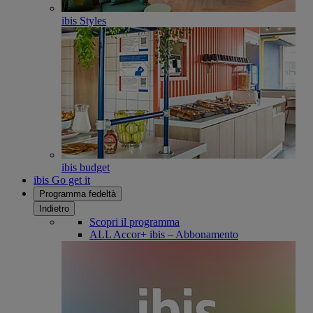
ibis Styles
ibis budget
ibis Go get it
Programma fedeltà
Indietro
Scopri il programma
ALL Accor+ ibis – Abbonamento