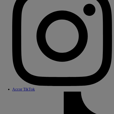
Accor TikTok