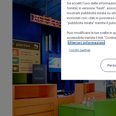
Se accetti l'uso delle informazion
fornita) in versione "hash", assoc
mostrarti pubblicità mirata su siti
incrociati con i dati in possesso d
"pubblicità mirata" tramite il pul
Puoi modificare le tue scelte in
accessibile tramite il link "Cooki
Ulteriori informazioni
I nostri partner
Pers