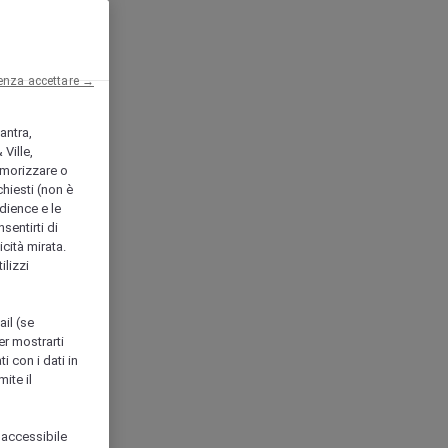
enza accettare →
antra,
Ville,
morizzare o
chiesti (non è
udience e le
nsentirti di
icità mirata.
ilizzi
ail (se
er mostrarti
i con i dati in
ite il
 accessibile