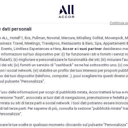
Continua s
 dati personali
b ALL, HotelF1, Ibis, Pullman, Novotel, Mercure, MGallery, Sofitel, Movenpick, M
usiness Travel, Meetings, Travelpros, Restaurants & Bars, Spa, Appartamenti & 
& Events, Limitless Experiences e Hera,
Accor e i suoi partner
desiderano me
nformazioni sul tuo dispositivo per: (i) far funzionare i siti e fornirti i servizi ri
fiutarli); (ii) migliorare e personalizzare le funzionalità dei siti; (iii) misurare l'a
 dei siti; (iv) fornirti un servizio di "cashback" se ne hai sottoscritto uno; (v) co
con i social network; (vi) stabilire un profilo dei tuoi interessi per proporti pubbl
o dei tuoi dispositivi (telefono, computer...), puoi scegliere tra questi diversi ut
sul pulsante "Personalizza".
l'uso delle informazioni per scopi di pubblicità mirata, Accor tratterà la tua e-m
 versione "hash", associata ai tuoi dati di navigazione, prenotazione e fedeltà p
mirata su siti di terze parti e social network. I tuoi dati potranno essere incrociat
 tali terze parti. Per saperne di più, consulta la sezione "pubblicità mirata" tram
Personalizza".
icare le tue scelte in qualsiasi momento cliccando sul pulsante "Personalizza"