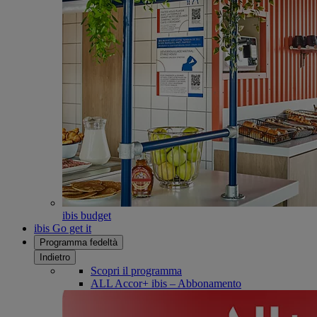
ibis budget
ibis Go get it
Programma fedeltà
Indietro
Scopri il programma
ALL Accor+ ibis – Abbonamento