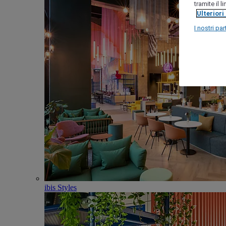
tramite il 
Ulteriori
I nostri par
ibis Styles