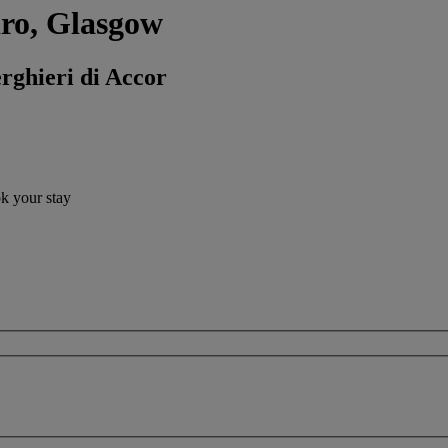
dro, Glasgow
erghieri di Accor
ok your stay