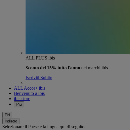
ALL PLUS ibis
Sconto del 15% tutto l'anno
nei marchi ibis
Iscriviti Subito
ALL Accor+ ibis
Benvenuto a ibis
ibis store
Più
EN
Indietro
Selezionare il Paese e la lingua qui di seguito