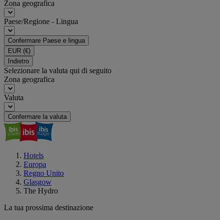
Zona geografica
Paese/Regione - Lingua
Confermare Paese e lingua
EUR
(€)
Indietro
Selezionare la valuta qui di seguito
Zona geografica
Valuta
Confermare la valuta
Hotels
Europa
Regno Unito
Glasgow
The Hydro
La tua prossima destinazione