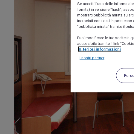
Se accetti l'uso delle informazion
fornita) in versione "hash", assoc
mostrarti pubblicità mirata su siti
incrociati con i dati in possesso d
"pubblicità mirata" tramite il pul
Puoi modificare le tue scelte in
accessibile tramite il link "Cooki
Ulteriori informazioni
I nostri partner
Pers