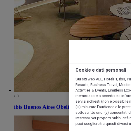
Cookie e dati personali
Sui siti web ALL, HotelF1, Ibis, 
Resorts, Business Travel, Meetin
Activities & Events, Limitless Ex
/ 5
memorizzare o accedere a informazio
servizi richiesti (non è possibile ri
ibis Buenos Aires Obelisco
(iii) misurare l'audience e le prest
sottoscritto uno; (v) consentirti di
interessi per proporti pubblicità 
puoi scegliere tra questi diversi 