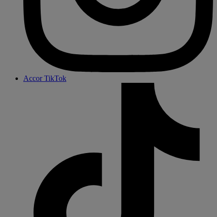
Accor TikTok