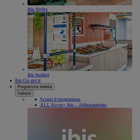
ibis Styles
ibis budget
ibis Go get it
Programma fedeltà
Indietro
Scopri il programma
ALL Accor+ ibis – Abbonamento