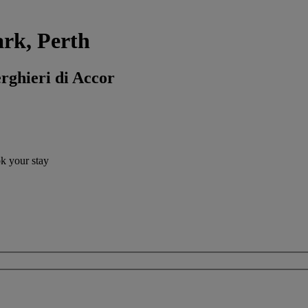
ark, Perth
erghieri di Accor
ok your stay