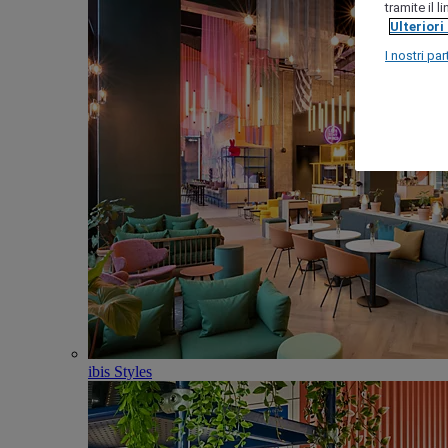
tramite il 
Ulteriori
I nostri par
ibis Styles