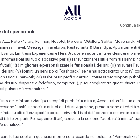
Continua s
 dati personali
b ALL, HotelF1, Ibis, Pullman, Novotel, Mercure, MGallery, Sofitel, Movenpick, M
usiness Travel, Meetings, Travelpros, Restaurants & Bars, Spa, Appartamenti & 
& Events, Limitless Experiences e Hera,
Accor e i suoi partner
desiderano me
nformazioni sul tuo dispositivo per: (i) far funzionare i siti e fornirti i servizi ri
fiutarli); (ii) migliorare e personalizzare le funzionalità dei siti; (iii) misurare l'a
 dei siti; (iv) fornirti un servizio di "cashback" se ne hai sottoscritto uno; (v) co
con i social network; (vi) stabilire un profilo dei tuoi interessi per proporti pubbl
o dei tuoi dispositivi (telefono, computer...), puoi scegliere tra questi diversi ut
sul pulsante "Personalizza".
l'uso delle informazioni per scopi di pubblicità mirata, Accor tratterà la tua e-m
 versione "hash", associata ai tuoi dati di navigazione, prenotazione e fedeltà p
mirata su siti di terze parti e social network. I tuoi dati potranno essere incrociat
 tali terze parti. Per saperne di più, consulta la sezione "pubblicità mirata" tram
Personalizza".
icare le tue scelte in qualsiasi momento cliccando sul pulsante "Personalizza"