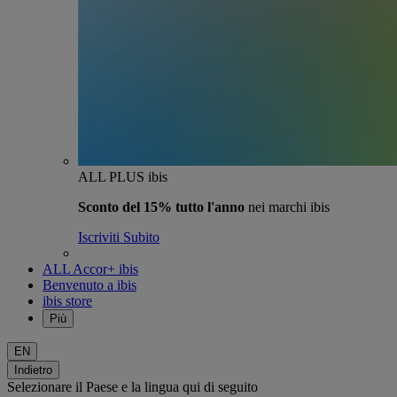
ALL PLUS ibis
Sconto del 15% tutto l'anno
nei marchi ibis
Iscriviti Subito
ALL Accor+ ibis
Benvenuto a ibis
ibis store
Più
EN
Indietro
Selezionare il Paese e la lingua qui di seguito