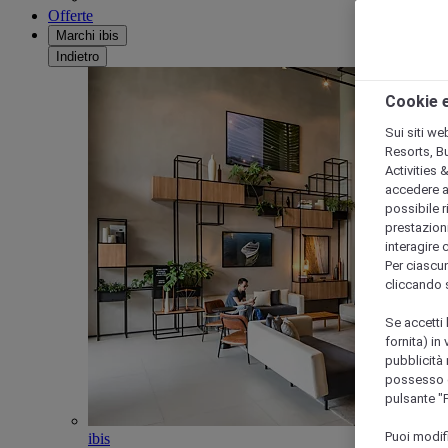
Offerte
Marchi ibis
Indietro
Cookie e
Sui siti we
Resorts, B
Activities 
accedere a i
possibile ri
prestazioni
interagire 
Per ciascun
cliccando 
Se accetti 
fornita) in
pubblicità 
possesso di
pulsante "
Puoi modif
ibis