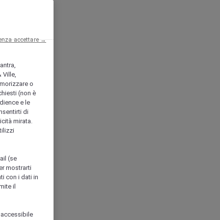
enza accettare →
antra,
Ville,
morizzare o
chiesti (non è
udience e le
nsentirti di
icità mirata.
ilizzi
ail (se
er mostrarti
i con i dati in
ite il
 accessibile