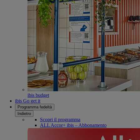
ibis budget
ibis Go get it
Programma fedeltà
Indietro
Scopri il programma
ALL Accor+ ibis – Abbonamento