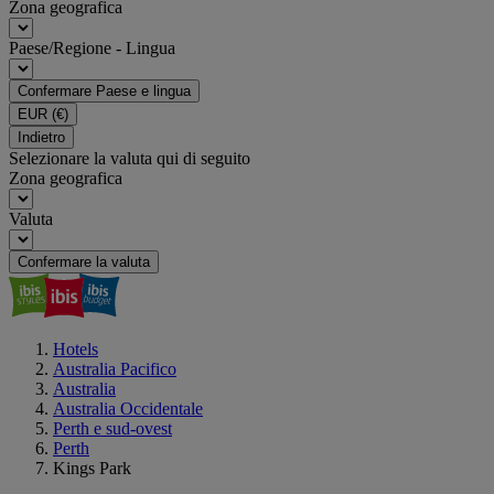
Zona geografica
Paese/Regione - Lingua
Confermare Paese e lingua
EUR
(€)
Indietro
Selezionare la valuta qui di seguito
Zona geografica
Valuta
Confermare la valuta
Hotels
Australia Pacifico
Australia
Australia Occidentale
Perth e sud-ovest
Perth
Kings Park