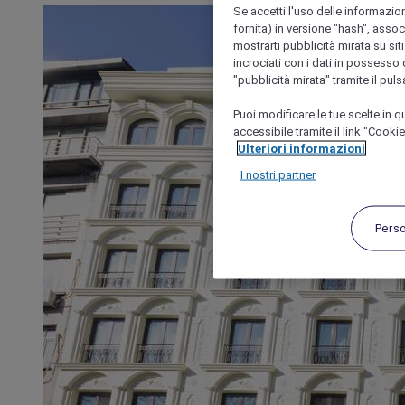
Se accetti l'uso delle informazion
fornita) in versione "hash", assoc
mostrarti pubblicità mirata su siti
incrociati con i dati in possesso d
"pubblicità mirata" tramite il pul
Puoi modificare le tue scelte in
accessibile tramite il link "Cooki
Ulteriori informazioni
I nostri partner
Pers