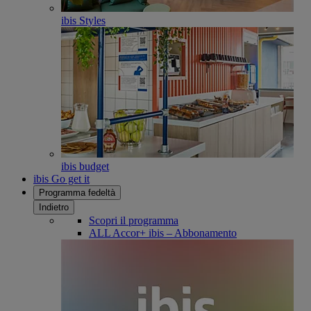
ibis Styles
ibis budget
ibis Go get it
Programma fedeltà
Indietro
Scopri il programma
ALL Accor+ ibis – Abbonamento