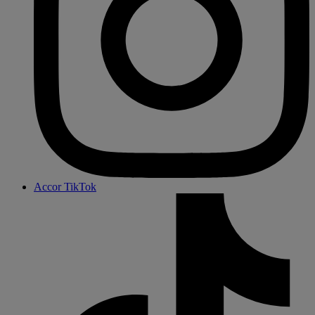
Accor TikTok