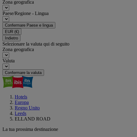
Zona geografica
Paese/Regione - Lingua
Confermare Paese e lingua
EUR
(€)
Indietro
Selezionare la valuta qui di seguito
Zona geografica
Valuta
Confermare la valuta
Hotels
Europa
Regno Unito
Leeds
ELLAND ROAD
La tua prossima destinazione