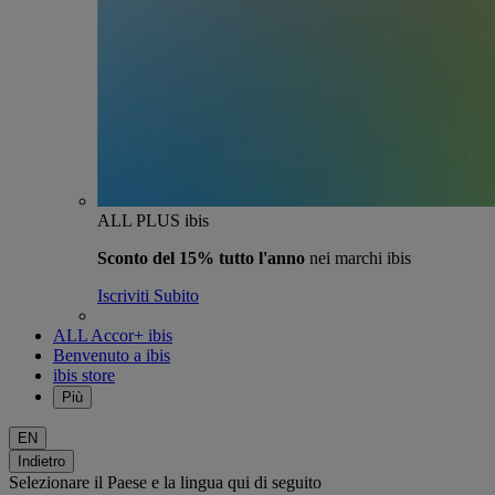
ALL PLUS ibis
Sconto del 15% tutto l'anno
nei marchi ibis
Iscriviti Subito
ALL Accor+ ibis
Benvenuto a ibis
ibis store
Più
EN
Indietro
Selezionare il Paese e la lingua qui di seguito