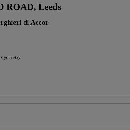
ND ROAD, Leeds
erghieri di Accor
ok your stay