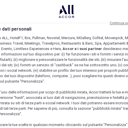
Continua s
 dati personali
b ALL, HotelF1, Ibis, Pullman, Novotel, Mercure, MGallery, Sofitel, Movenpick, M
usiness Travel, Meetings, Travelpros, Restaurants & Bars, Spa, Appartamenti & 
& Events, Limitless Experiences e Hera,
Accor e i suoi partner
desiderano me
nformazioni sul tuo dispositivo per: (i) far funzionare i siti e fornirti i servizi ri
fiutarli); (ii) migliorare e personalizzare le funzionalità dei siti; (iii) misurare l'a
 dei siti; (iv) fornirti un servizio di "cashback" se ne hai sottoscritto uno; (v) co
con i social network; (vi) stabilire un profilo dei tuoi interessi per proporti pubbl
o dei tuoi dispositivi (telefono, computer...), puoi scegliere tra questi diversi ut
sul pulsante "Personalizza".
l'uso delle informazioni per scopi di pubblicità mirata, Accor tratterà la tua e-m
 versione "hash", associata ai tuoi dati di navigazione, prenotazione e fedeltà p
mirata su siti di terze parti e social network. I tuoi dati potranno essere incrociat
 tali terze parti. Per saperne di più, consulta la sezione "pubblicità mirata" tram
Personalizza".
icare le tue scelte in qualsiasi momento cliccando sul pulsante "Personalizza"