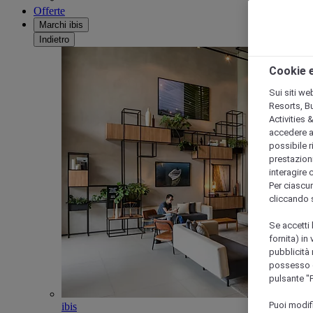
Offerte
Marchi ibis
Indietro
Cookie e
Sui siti we
Resorts, B
Activities 
accedere a i
possibile ri
prestazioni
interagire 
Per ciascun
cliccando 
Se accetti 
fornita) in
pubblicità 
possesso di
pulsante "
Puoi modif
ibis