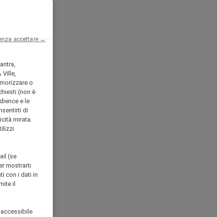
enza accettare →
antra,
Ville,
morizzare o
chiesti (non è
udience e le
nsentirti di
icità mirata.
ilizzi
ail (se
er mostrarti
i con i dati in
ite il
 accessibile