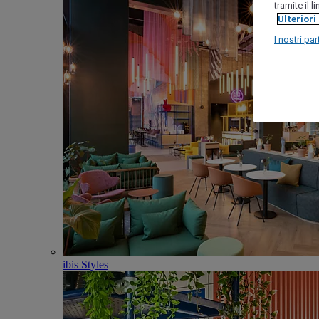
tramite il 
Ulteriori
I nostri par
ibis Styles