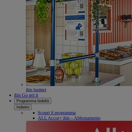
ibis budget
ibis Go get it
Programma fedeltà
Indietro
Scopri il programma
ALL Accor+ ibis – Abbonamento