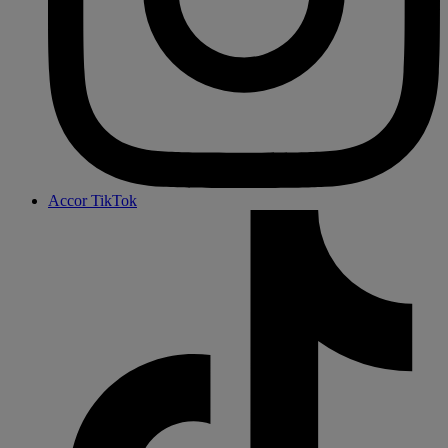
Accor TikTok