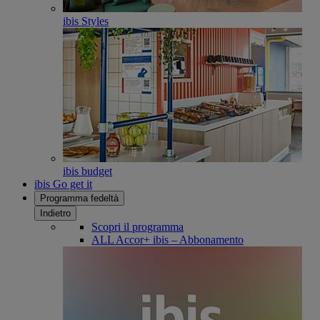
ibis Styles
ibis budget
ibis Go get it
Programma fedeltà
Indietro
Scopri il programma
ALL Accor+ ibis – Abbonamento