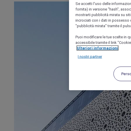
Se accetti l'uso delle informazion
fornita) in versione "hash", assoc
mostrarti pubblicità mirata su siti
incrociati con i dati in possesso d
"pubblicità mirata" tramite il pul
Puoi modificare le tue scelte in
accessibile tramite il link "Cooki
Ulteriori informazioni
I nostri partner
Pers