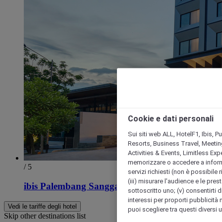
Cookie e dati personali
Sui siti web ALL, HotelF1, Ibis, 
Resorts, Business Travel, Meetin
Activities & Events, Limitless Ex
memorizzare o accedere a informazio
/ 5
servizi richiesti (non è possibile ri
(iii) misurare l'audience e le prest
ibis Palembang Sanggar
sottoscritto uno; (v) consentirti di
interessi per proporti pubblicità 
Vedi le tariffe degli hotel
puoi scegliere tra questi diversi 
Skip other destinations list