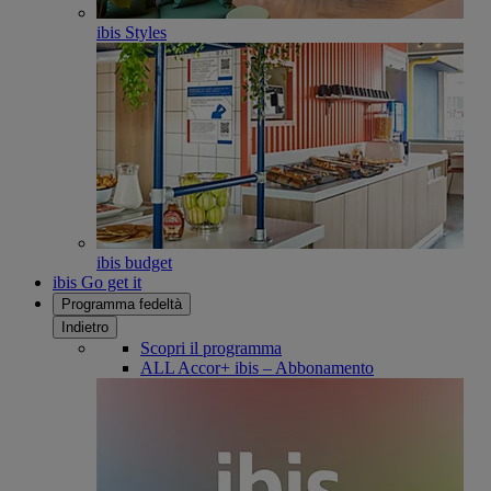
ibis Styles
ibis budget
ibis Go get it
Programma fedeltà
Indietro
Scopri il programma
ALL Accor+ ibis – Abbonamento