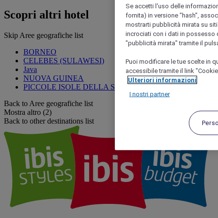
Se accetti l'uso delle informazion
Scopri altri hotel
fornita) in versione "hash", assoc
mostrarti pubblicità mirata su siti
incrociati con i dati in possesso d
Skip Aree geografiche list
"pubblicità mirata" tramite il pul
BORNEO
CELEBES (SULAWESI)
Puoi modificare le tue scelte in
Java
accessibile tramite il link "Cooki
NUOVA GUINEA
Ulteriori informazioni
PICCOLE ISOLE DELLA SONDA
I nostri partner
Back to Aree geografiche list
Mostra altro (2)
Back to other destinations list
Pers