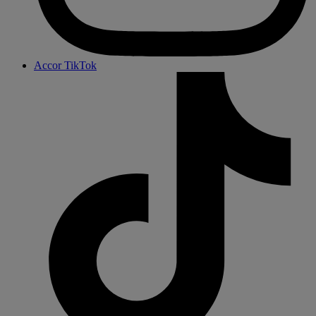
Accor TikTok