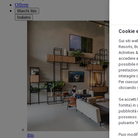
Offerte
Marchi ibis
Indietro
Cookie e
Sui siti we
Resorts, B
Activities 
accedere a i
possibile ri
prestazioni
interagire 
Per ciascun
cliccando 
Se accetti 
fornita) in
pubblicità 
possesso di
pulsante "
Puoi modif
ibis