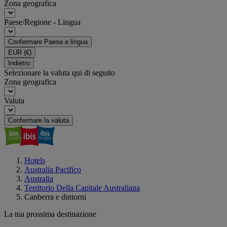
Zona geografica
Paese/Regione - Lingua
Confermare Paese e lingua
EUR
(€)
Indietro
Selezionare la valuta qui di seguito
Zona geografica
Valuta
Confermare la valuta
Hotels
Australia Pacifico
Australia
Territorio Della Capitale Australiana
Canberra e dintorni
La tua prossima destinazione