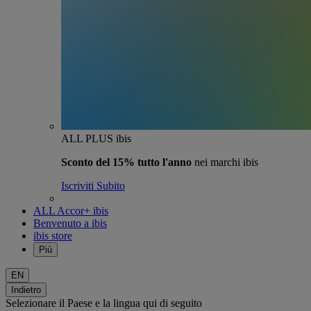
ALL PLUS ibis
Sconto del 15% tutto l'anno
nei marchi ibis
Iscriviti Subito
ALL Accor+ ibis
Benvenuto a ibis
ibis store
Più
EN
Indietro
Selezionare il Paese e la lingua qui di seguito