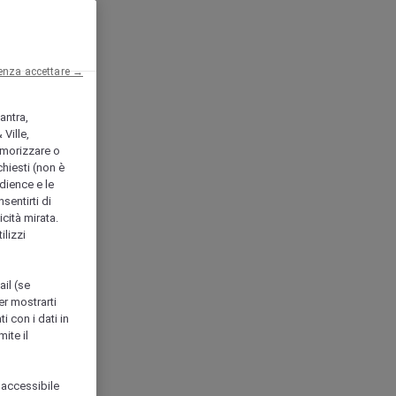
enza accettare →
antra,
Ville,
morizzare o
chiesti (non è
udience e le
nsentirti di
icità mirata.
ilizzi
ail (se
er mostrarti
i con i dati in
ite il
 accessibile