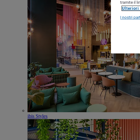
tramite il 
Ulteriori
I nostri par
ibis Styles