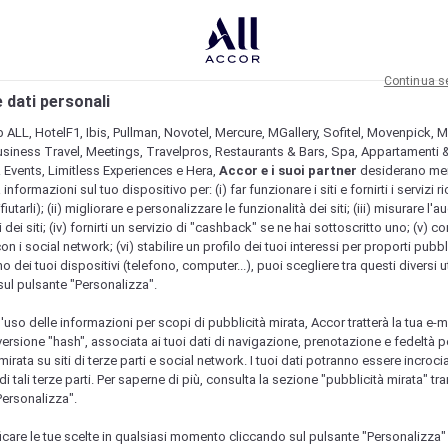
Continua s
 dati personali
b ALL, HotelF1, Ibis, Pullman, Novotel, Mercure, MGallery, Sofitel, Movenpick, M
usiness Travel, Meetings, Travelpros, Restaurants & Bars, Spa, Appartamenti & 
& Events, Limitless Experiences e Hera,
Accor e i suoi partner
desiderano me
nformazioni sul tuo dispositivo per: (i) far funzionare i siti e fornirti i servizi ri
fiutarli); (ii) migliorare e personalizzare le funzionalità dei siti; (iii) misurare l'a
 dei siti; (iv) fornirti un servizio di "cashback" se ne hai sottoscritto uno; (v) co
con i social network; (vi) stabilire un profilo dei tuoi interessi per proporti pubbl
o dei tuoi dispositivi (telefono, computer...), puoi scegliere tra questi diversi ut
sul pulsante "Personalizza".
l'uso delle informazioni per scopi di pubblicità mirata, Accor tratterà la tua e-m
 versione "hash", associata ai tuoi dati di navigazione, prenotazione e fedeltà p
mirata su siti di terze parti e social network. I tuoi dati potranno essere incrociat
 tali terze parti. Per saperne di più, consulta la sezione "pubblicità mirata" tram
Personalizza".
icare le tue scelte in qualsiasi momento cliccando sul pulsante "Personalizza"