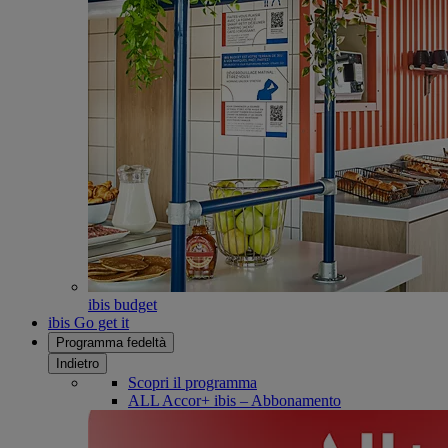
ibis budget
ibis Go get it
Programma fedeltà
Indietro
Scopri il programma
ALL Accor+ ibis – Abbonamento