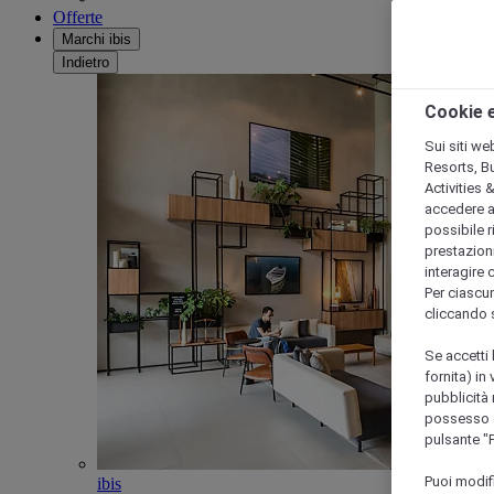
Offerte
Marchi ibis
Indietro
Cookie e
Sui siti we
Resorts, B
Activities 
accedere a i
possibile ri
prestazioni
interagire 
Per ciascun
cliccando 
Se accetti 
fornita) in
pubblicità 
possesso di
pulsante "
Puoi modif
ibis