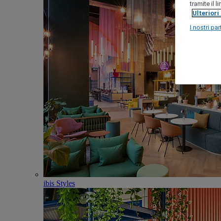
tramite il 
Ulteriori
I nostri par
ibis Styles