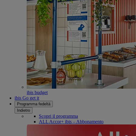
ibis budget
ibis Go get it
Programma fedeltà
Indietro
Scopri il programma
ALL Accor+ ibis – Abbonamento