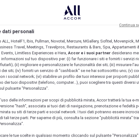
Continua s
 dati personali
b ALL, HotelF1, Ibis, Pullman, Novotel, Mercure, MGallery, Sofitel, Movenpick, M
usiness Travel, Meetings, Travelpros, Restaurants & Bars, Spa, Appartamenti & 
& Events, Limitless Experiences e Hera,
Accor e i suoi partner
desiderano me
nformazioni sul tuo dispositivo per: (i) far funzionare i siti e fornirti i servizi ri
fiutarli); (ii) migliorare e personalizzare le funzionalità dei siti; (iii) misurare l'a
 dei siti; (iv) fornirti un servizio di "cashback" se ne hai sottoscritto uno; (v) co
con i social network; (vi) stabilire un profilo dei tuoi interessi per proporti pubbl
o dei tuoi dispositivi (telefono, computer...), puoi scegliere tra questi diversi ut
sul pulsante "Personalizza".
l'uso delle informazioni per scopi di pubblicità mirata, Accor tratterà la tua e-m
 versione "hash", associata ai tuoi dati di navigazione, prenotazione e fedeltà p
mirata su siti di terze parti e social network. I tuoi dati potranno essere incrociat
 tali terze parti. Per saperne di più, consulta la sezione "pubblicità mirata" tram
Personalizza".
icare le tue scelte in qualsiasi momento cliccando sul pulsante "Personalizza"