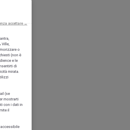
enza accettare →
antra,
Ville,
morizzare o
chiesti (non è
udience e le
nsentirti di
icità mirata.
ilizzi
ail (se
er mostrarti
i con i dati in
ite il
 accessibile