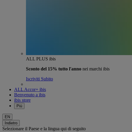
ALL PLUS ibis
Sconto del 15% tutto l'anno
nei marchi ibis
Iscriviti Subito
ALL Accor+ ibis
Benvenuto a ibis
ibis store
Più
EN
Indietro
Selezionare il Paese e la lingua qui di seguito