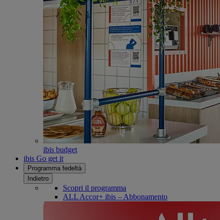
ibis budget
ibis Go get it
Programma fedeltà
Indietro
Scopri il programma
ALL Accor+ ibis – Abbonamento