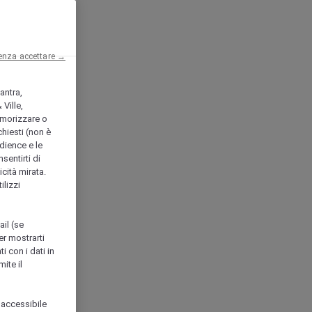
enza accettare →
antra,
Ville,
morizzare o
chiesti (non è
udience e le
nsentirti di
icità mirata.
ilizzi
ail (se
er mostrarti
i con i dati in
ite il
 accessibile