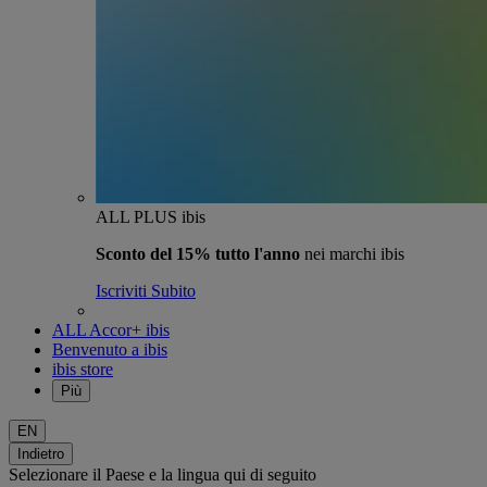
ALL PLUS ibis
Sconto del 15% tutto l'anno
nei marchi ibis
Iscriviti Subito
ALL Accor+ ibis
Benvenuto a ibis
ibis store
Più
EN
Indietro
Selezionare il Paese e la lingua qui di seguito