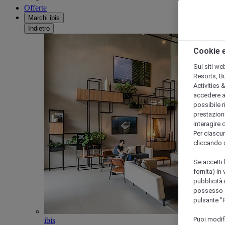
Offerte
Marchi ibis
Indietro
Cookie e
Sui siti we
Resorts, B
Activities 
accedere a i
possibile ri
prestazioni
interagire 
Per ciascun
cliccando 
Se accetti 
fornita) in
pubblicità 
possesso di
pulsante "
Puoi modif
ibis