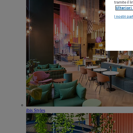
tramite il 
Ulteriori
I nostri par
ibis Styles