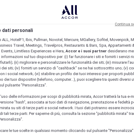
Continua s
 dati personali
b ALL, HotelF1, Ibis, Pullman, Novotel, Mercure, MGallery, Sofitel, Movenpick, M
usiness Travel, Meetings, Travelpros, Restaurants & Bars, Spa, Appartamenti & 
& Events, Limitless Experiences e Hera,
Accor e i suoi partner
desiderano me
nformazioni sul tuo dispositivo per: (i) far funzionare i siti e fornirti i servizi ri
fiutarli); (ii) migliorare e personalizzare le funzionalità dei siti; (iii) misurare l'a
 dei siti; (iv) fornirti un servizio di "cashback" se ne hai sottoscritto uno; (v) co
con i social network; (vi) stabilire un profilo dei tuoi interessi per proporti pubbl
o dei tuoi dispositivi (telefono, computer...), puoi scegliere tra questi diversi ut
sul pulsante "Personalizza".
l'uso delle informazioni per scopi di pubblicità mirata, Accor tratterà la tua e-m
 versione "hash", associata ai tuoi dati di navigazione, prenotazione e fedeltà p
mirata su siti di terze parti e social network. I tuoi dati potranno essere incrociat
 tali terze parti. Per saperne di più, consulta la sezione "pubblicità mirata" tram
Personalizza".
icare le tue scelte in qualsiasi momento cliccando sul pulsante "Personalizza"