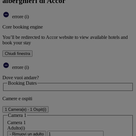
alberghieri di Accor
errore (i)
Core booking engine
You’ll be redirected to Accor website to view available hotels and
book your stay
Chiudi finestra
errore (i)
Dove vuoi andare?
Booking Dates
Camere e ospiti
1 Camera(e) - 1 Ospit(i)
Camera 1
Camera 1
Adulto(i)
- Rimuovi un adulto