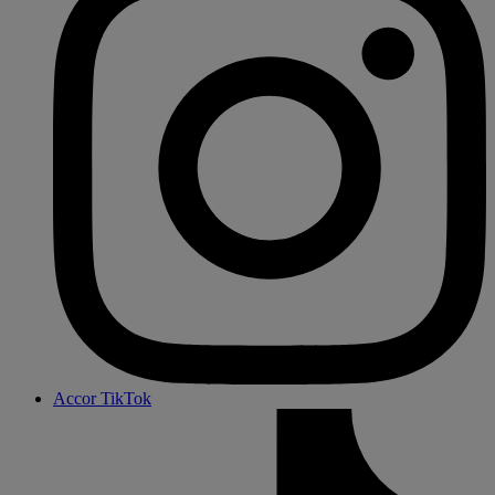
Accor TikTok