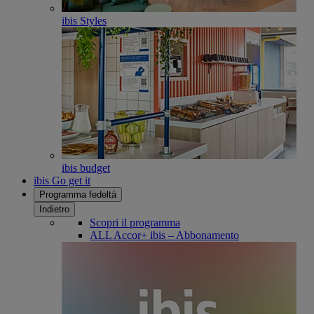
ibis Styles
ibis budget
ibis Go get it
Programma fedeltà
Indietro
Scopri il programma
ALL Accor+ ibis – Abbonamento