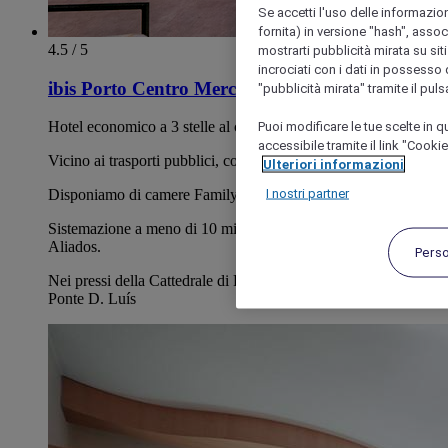
Se accetti l'uso delle informazion
fornita) in versione "hash", assoc
4.5 / 5
mostrarti pubblicità mirata su siti
incrociati con i dati in possesso d
ibis Porto Centro Mercado Do Bolhao.
"pubblicità mirata" tramite il pul
Puoi modificare le tue scelte in
Hotel economico a 3 stelle al centro di Porto
accessibile tramite il link "Cooki
Vicino ai trasporti pubblici, come bus, metropolitane e treni.
Ulteriori informazioni
I nostri partner
Disponiamo di camere Family per 5 persone
Sistemazione a meno di 10 minuti a piedi da Avenida dos
Aliados.
Pers
Nei pressi della Cattedrale di Porto, della Livraria Lello e del
Ponte D. Luís