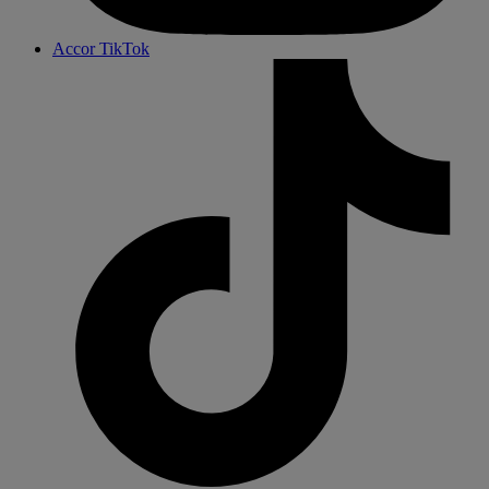
Accor TikTok