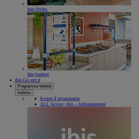
ibis Styles
ibis budget
ibis Go get it
Programma fedeltà
Indietro
Scopri il programma
ALL Accor+ ibis – Abbonamento