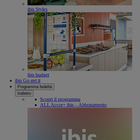
ibis Styles
ibis budget
ibis Go get it
Programma fedeltà
Indietro
Scopri il programma
ALL Accor+ ibis – Abbonamento