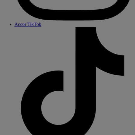
Accor TikTok