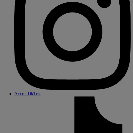
Accor TikTok