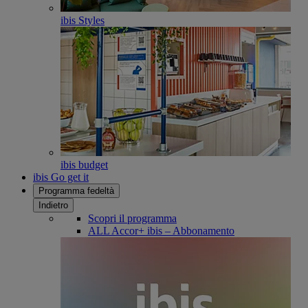
ibis Styles
ibis budget
ibis Go get it
Programma fedeltà
Indietro
Scopri il programma
ALL Accor+ ibis – Abbonamento