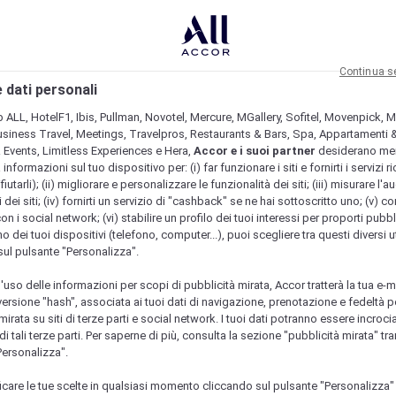
Continua s
 dati personali
b ALL, HotelF1, Ibis, Pullman, Novotel, Mercure, MGallery, Sofitel, Movenpick, M
usiness Travel, Meetings, Travelpros, Restaurants & Bars, Spa, Appartamenti & 
& Events, Limitless Experiences e Hera,
Accor e i suoi partner
desiderano me
nformazioni sul tuo dispositivo per: (i) far funzionare i siti e fornirti i servizi ri
fiutarli); (ii) migliorare e personalizzare le funzionalità dei siti; (iii) misurare l'a
 dei siti; (iv) fornirti un servizio di "cashback" se ne hai sottoscritto uno; (v) co
con i social network; (vi) stabilire un profilo dei tuoi interessi per proporti pubbl
o dei tuoi dispositivi (telefono, computer...), puoi scegliere tra questi diversi ut
sul pulsante "Personalizza".
l'uso delle informazioni per scopi di pubblicità mirata, Accor tratterà la tua e-m
 versione "hash", associata ai tuoi dati di navigazione, prenotazione e fedeltà p
mirata su siti di terze parti e social network. I tuoi dati potranno essere incrociat
 tali terze parti. Per saperne di più, consulta la sezione "pubblicità mirata" tram
Personalizza".
icare le tue scelte in qualsiasi momento cliccando sul pulsante "Personalizza"