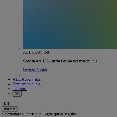
ALL PLUS ibis
Sconto del 15% tutto l'anno
nei marchi ibis
Iscriviti Subito
ALL Accor+ ibis
Benvenuto a ibis
ibis store
Più
EN
Indietro
Selezionare il Paese e la lingua qui di seguito