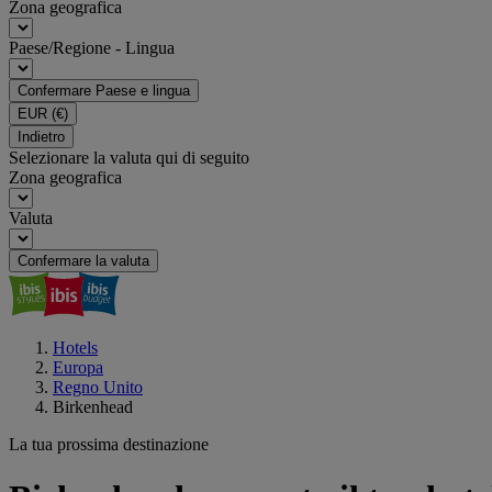
Zona geografica
Paese/Regione - Lingua
Confermare Paese e lingua
EUR
(€)
Indietro
Selezionare la valuta qui di seguito
Zona geografica
Valuta
Confermare la valuta
Hotels
Europa
Regno Unito
Birkenhead
La tua prossima destinazione