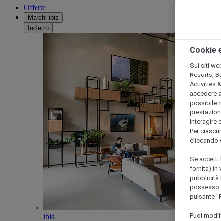
Offerte
Marchi ibis
Indietro
Cookie e
Sui siti we
Resorts, B
Activities 
accedere a i
possibile ri
prestazioni
interagire 
Per ciascun
cliccando 
Se accetti 
fornita) in
pubblicità 
possesso di
pulsante "
Puoi modif
ibis