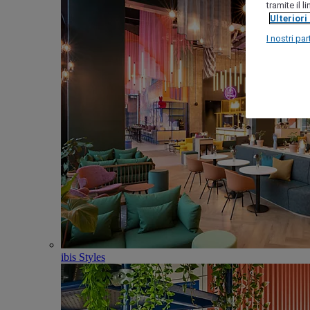
tramite il 
Ulteriori
I nostri par
ibis Styles