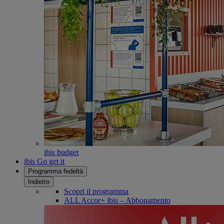
ibis budget
ibis Go get it
Programma fedeltà
Indietro
Scopri il programma
ALL Accor+ ibis – Abbonamento