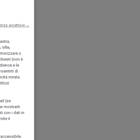
enza accettare →
antra,
Ville,
morizzare o
chiesti (non è
udience e le
nsentirti di
icità mirata.
ilizzi
ail (se
er mostrarti
i con i dati in
ite il
 accessibile