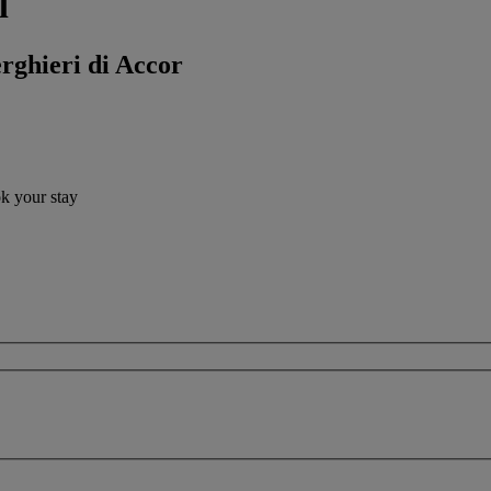
l
erghieri di Accor
ok your stay