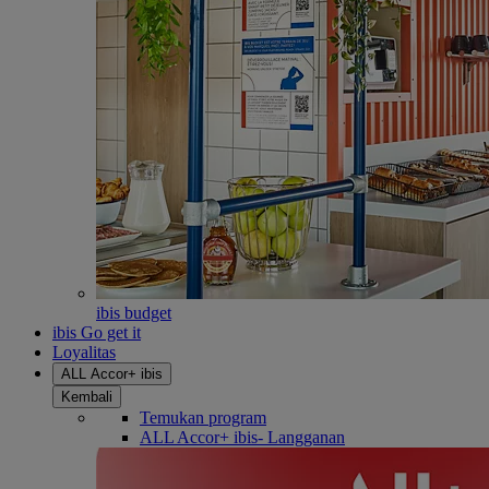
ibis budget
ibis Go get it
Loyalitas
ALL Accor+ ibis
Kembali
Temukan program
ALL Accor+ ibis- Langganan