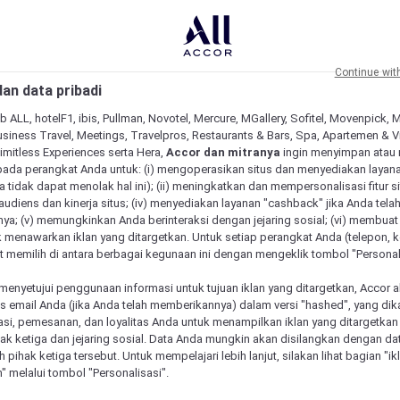
Continue wit
an data pribadi
b ALL, hotelF1, ibis, Pullman, Novotel, Mercure, MGallery, Sofitel, Movenpick, 
siness Travel, Meetings, Travelpros, Restaurants & Bars, Spa, Apartemen & Vill
Limitless Experiences serta Hera,
Accor dan mitranya
ingin menyimpan atau
pada perangkat Anda untuk: (i) mengoperasikan situs dan menyediakan layan
 tidak dapat menolak hal ini); (ii) meningkatkan dan mempersonalisasi fitur situ
udiens dan kinerja situs; (iv) menyediakan layanan "cashback" jika Anda tela
ya; (v) memungkinkan Anda berinteraksi dengan jejaring sosial; (vi) membuat 
 menawarkan iklan yang ditargetkan. Untuk setiap perangkat Anda (telepon, ko
 memilih di antara berbagai kegunaan ini dengan mengeklik tombol "Personali
menyetujui penggunaan informasi untuk tujuan iklan yang ditargetkan, Accor 
email Anda (jika Anda telah memberikannya) dalam versi "hashed", yang dik
asi, pemesanan, dan loyalitas Anda untuk menampilkan iklan yang ditargetka
ihak ketiga dan jejaring sosial. Data Anda mungkin akan disilangkan dengan da
eh pihak ketiga tersebut. Untuk mempelajari lebih lanjut, silakan lihat bagian "i
" melalui tombol "Personalisasi".