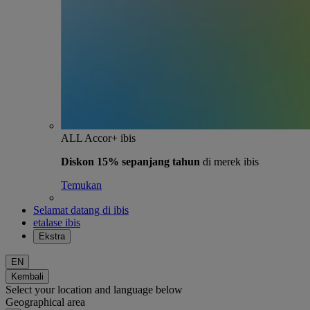
ALL Accor+ ibis
Diskon 15% sepanjang tahun
di merek ibis
Temukan
Selamat datang di ibis
etalase ibis
Ekstra
EN
Kembali
Select your location and language below
Geographical area