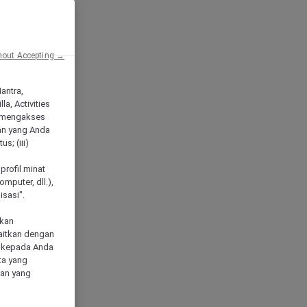
hout Accepting →
Mantra,
a, Activities
 mengakses
an yang Anda
s; (iii)
h
profil minat
mputer, dll.),
sasi".
akan
aitkan dengan
n kepada Anda
ta yang
klan yang