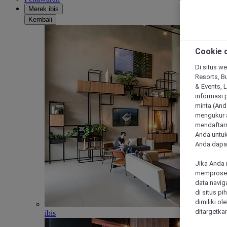
Merek ibis
Kembali
Cookie d
Di situs we
Resorts, Bu
& Events, 
informasi 
minta (Anda
mengukur a
mendaftarn
Anda untuk
Anda dapat
Jika Anda 
memproses 
data navig
di situs p
dimiliki ol
ditargetkan
ibis