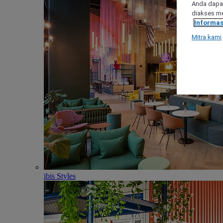
Anda dapat
diakses me
Informas
Mitra kami
ibis Styles