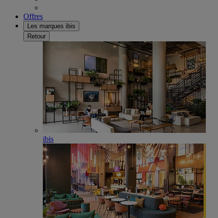
Offres
Les marques ibis
Retour
ibis