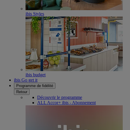
ibis Styles
ibis budget
ibis Go get it
Programme de fidélité
Retour
Découvrir le programme
ALL Accor+ ibis - Abonnement