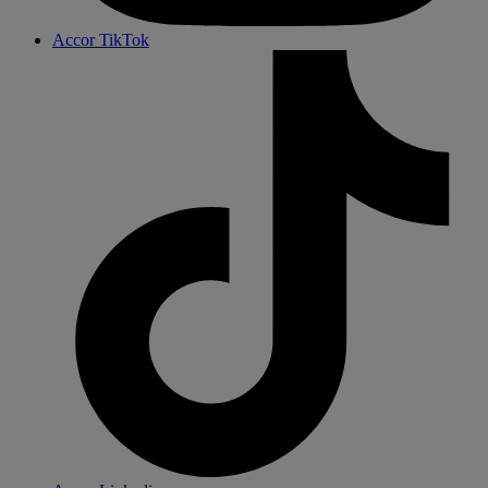
Accor TikTok