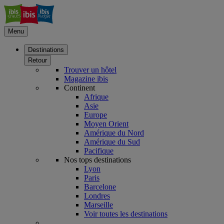
Menu
Destinations
Retour
Trouver un hôtel
Magazine ibis
Continent
Afrique
Asie
Europe
Moyen Orient
Amérique du Nord
Amérique du Sud
Pacifique
Nos tops destinations
Lyon
Paris
Barcelone
Londres
Marseille
Voir toutes les destinations