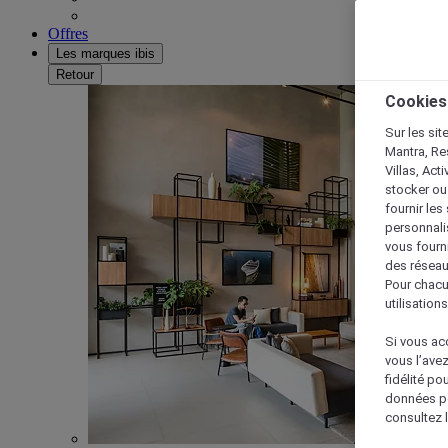
Offres
Les marques ibis
Retour
Cookies
Sur les sit
Mantra, Re
Villas, Act
stocker ou
fournir le
personnalis
vous fourn
des réseau
Pour chacu
utilisation
Si vous acc
vous l’ave
fidélité po
données po
consultez l