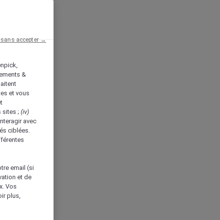
 sans accepter →
enpick,
tements &
aitent
tes et vous
t
 sites ;
(iv)
nteragir avec
és ciblées.
fférentes
tre email (si
vation et de
ux. Vos
ir plus,