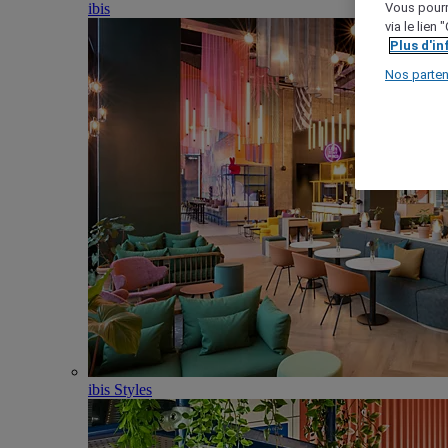
ibis
Vous pourr
via le lien
Plus d'i
Nos parten
ibis Styles