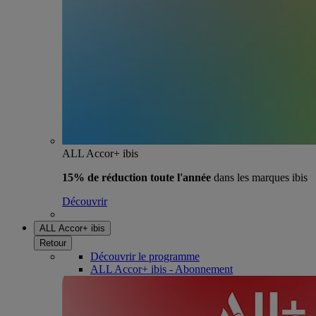
ALL Accor+ ibis
15% de réduction toute l'année
dans les marques ibis
Découvrir
ALL Accor+ ibis
Retour
Découvrir le programme
ALL Accor+ ibis - Abonnement