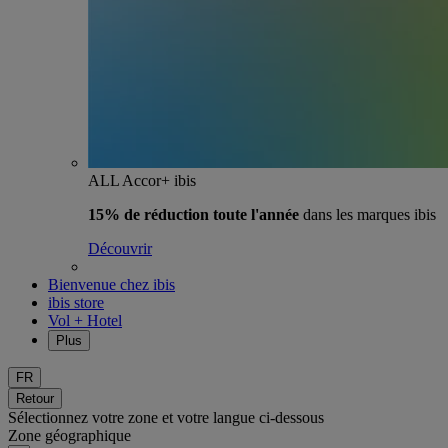
ALL Accor+ ibis
15% de réduction toute l'année
dans les marques ibis
Découvrir
Bienvenue chez ibis
ibis store
Vol + Hotel
Plus
FR
Retour
Sélectionnez votre zone et votre langue ci-dessous
Zone géographique