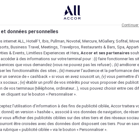
Continuer
 et données personnelles
es internet ALL, HotelF1, Ibis, Pullman, Novotel, Mercure, MGallery, Sofitel, Mov
sorts, Business Travel, Meetings, Travelpros, Restaurants & Bars, Spa, Appar
ivities & Events, Limitless Experiences et Hera,
Accor et ses partenaires
souh
 accéder à des informations sur votre terminal pour :
(i)
faire fonctionner les si
s services que vous demandez (vous ne pouvez pas les refuser) ;
(ii)
améliorer e
er les fonctionnalités des sites ;
(iii)
mesurer l'audience et la performance des
ir un service de « cashback » si vous en avez souscrit un,
(v)
vous permettre d'i
x sociaux ;
(vi)
établir un profil de vos intérêts pour vous proposer des publicit
n de vos terminaux (téléphone, ordinateur…), vous pouvez choisir entre ces di
s en cliquant sur le bouton « Personnaliser ».
eptez l’utilisation d’information à des fins de publicité ciblée, Accor traitera vo
z donné) en version « hashée », associé à vos données de navigation, de réser
ur vous afficher des publicités ciblées sur des sites tiers et des réseaux socia
urront être croisées avec des données dont disposent ces tiers. Pour en savo
a rubrique « publicité ciblée » via le bouton « Personnaliser ».