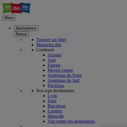
Menu
Destinations
Retour
Trouver un hôtel
Magazine ibis
Continent
Afrique
Asie
Europe
Moyen Orient
Amérique du Nord
Amérique du Sud
Pacifique
Nos tops destinations
Lyon
Paris
Barcelone
Londres
Marseille
Voir toutes les destinations