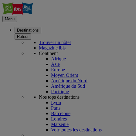
Menu
Destinations
Retour
Trouver un hôtel
Magazine ibis
Continent
Afrique
Asie
Europe
Moyen Orient
Amérique du Nord
Amérique du Sud
Pacifique
Nos tops destinations
Lyon
Paris
Barcelone
Londres
Marseille
Voir toutes les destinations