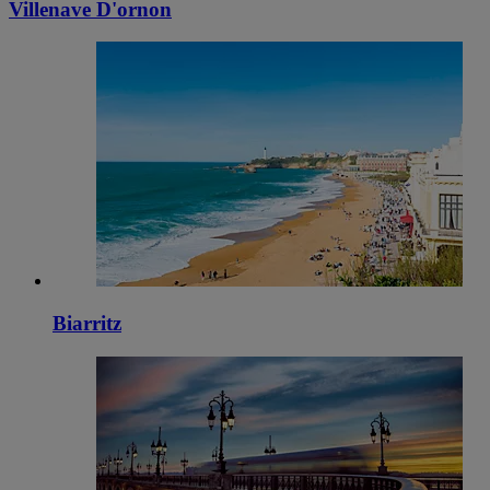
Villenave D'ornon
Biarritz