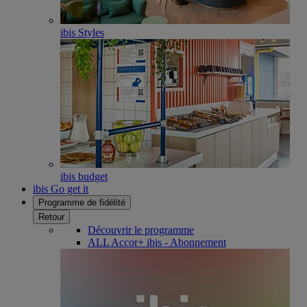
ibis Styles
ibis budget
ibis Go get it
Programme de fidélité
Retour
Découvrir le programme
ALL Accor+ ibis - Abonnement