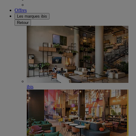
Offres
Les marques ibis
Retour
ibis