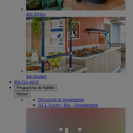
ibis Styles
ibis budget
ibis Go get it
Programme de fidélité
Retour
Découvrir le programme
ALL Accor+ ibis - Abonnement