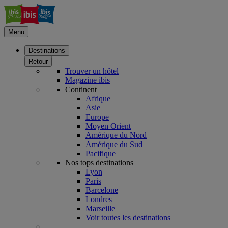
Menu
Destinations
Retour
Trouver un hôtel
Magazine ibis
Continent
Afrique
Asie
Europe
Moyen Orient
Amérique du Nord
Amérique du Sud
Pacifique
Nos tops destinations
Lyon
Paris
Barcelone
Londres
Marseille
Voir toutes les destinations