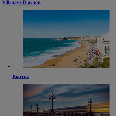
Villenave D'ornon
Biarritz