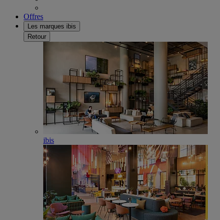
Offres
Les marques ibis
Retour
ibis