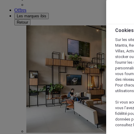
Offres
Les marques ibis
Retour
Cookies
Sur les sit
Mantra, Re
Villas, Act
stocker ou
fournir le
personnalis
vous fourn
des réseau
Pour chacu
utilisation
Si vous acc
vous l’ave
fidélité po
données po
consultez l