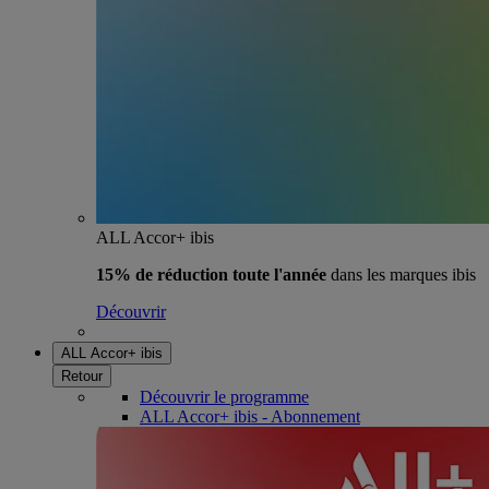
ALL Accor+ ibis
15% de réduction toute l'année
dans les marques ibis
Découvrir
ALL Accor+ ibis
Retour
Découvrir le programme
ALL Accor+ ibis - Abonnement