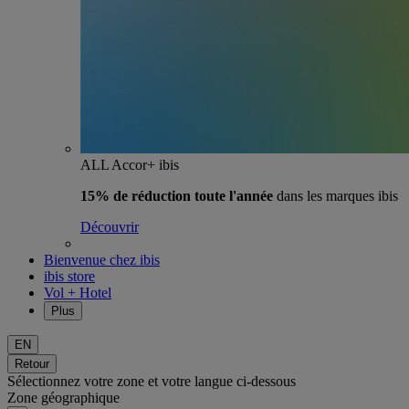
ALL Accor+ ibis
15% de réduction toute l'année
dans les marques ibis
Découvrir
Bienvenue chez ibis
ibis store
Vol + Hotel
Plus
EN
Retour
Sélectionnez votre zone et votre langue ci-dessous
Zone géographique