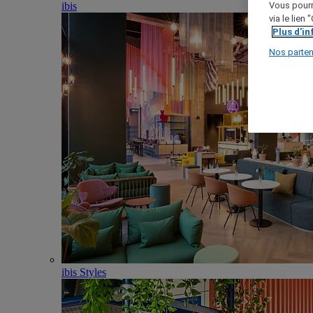
ibis
Vous pourr
via le lien
Plus d'i
Nos parten
ibis Styles