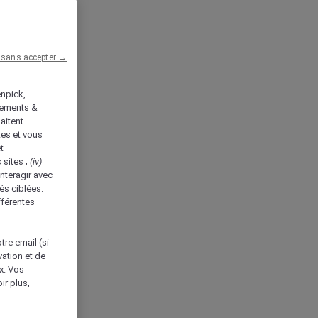
 sans accepter →
enpick,
tements &
aitent
tes et vous
t
 sites ;
(iv)
nteragir avec
és ciblées.
fférentes
tre email (si
vation et de
ux. Vos
ir plus,