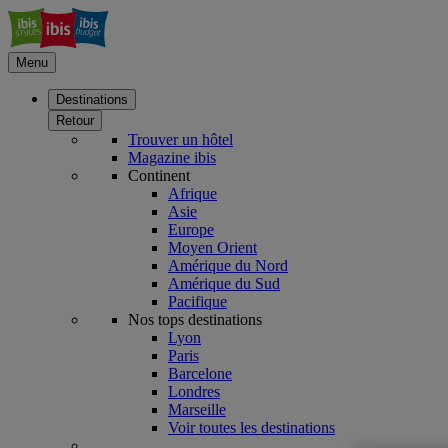
Menu
Destinations
Retour
Trouver un hôtel
Magazine ibis
Continent
Afrique
Asie
Europe
Moyen Orient
Amérique du Nord
Amérique du Sud
Pacifique
Nos tops destinations
Lyon
Paris
Barcelone
Londres
Marseille
Voir toutes les destinations