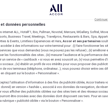
Continuer
 et données personnelles
es internet ALL, HotelF1, Ibis, Pullman, Novotel, Mercure, MGallery, Sofitel, Mov
sorts, Business Travel, Meetings, Travelpros, Restaurants & Bars, Spa, Appar
ivities & Events, Limitless Experiences et Hera,
Accor et ses partenaires
souh
 accéder à des informations sur votre terminal pour :
(i)
faire fonctionner les si
s services que vous demandez (vous ne pouvez pas les refuser) ;
(ii)
améliorer e
er les fonctionnalités des sites ;
(iii)
mesurer l'audience et la performance des
ir un service de « cashback » si vous en avez souscrit un,
(v)
vous permettre d'i
x sociaux ;
(vi)
établir un profil de vos intérêts pour vous proposer des publicit
n de vos terminaux (téléphone, ordinateur…), vous pouvez choisir entre ces di
s en cliquant sur le bouton « Personnaliser ».
eptez l’utilisation d’information à des fins de publicité ciblée, Accor traitera vo
z donné) en version « hashée », associé à vos données de navigation, de réser
ur vous afficher des publicités ciblées sur des sites tiers et des réseaux socia
urront être croisées avec des données dont disposent ces tiers. Pour en savo
a rubrique « publicité ciblée » via le bouton « Personnaliser ».