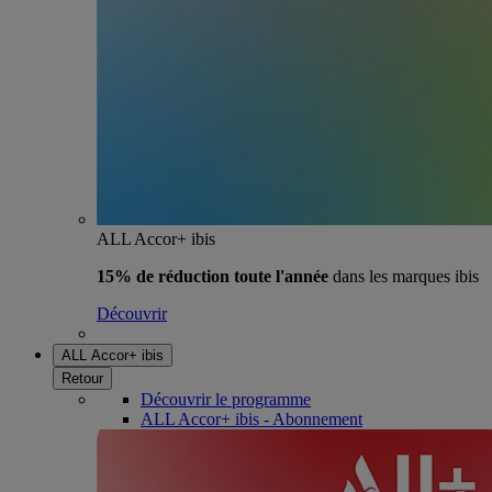
ALL Accor+ ibis
15% de réduction toute l'année
dans les marques ibis
Découvrir
ALL Accor+ ibis
Retour
Découvrir le programme
ALL Accor+ ibis - Abonnement