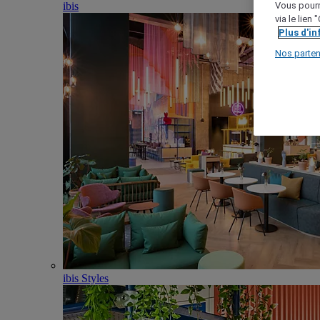
ibis
Vous pourr
via le lien
Plus d'i
Nos parten
ibis Styles