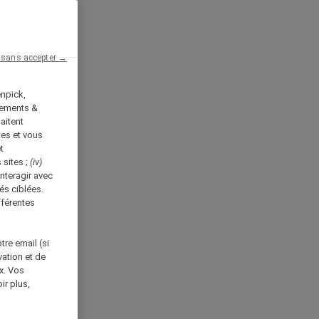
 sans accepter →
enpick,
tements &
aitent
tes et vous
t
 sites ;
(iv)
nteragir avec
és ciblées.
fférentes
tre email (si
vation et de
ux. Vos
ir plus,