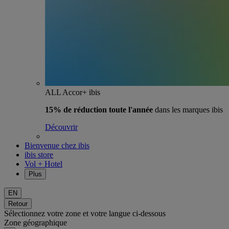
ALL Accor+ ibis
15% de réduction toute l'année
dans les marques ibis
Découvrir
Bienvenue chez ibis
ibis store
Vol + Hotel
Plus
EN
Retour
Sélectionnez votre zone et votre langue ci-dessous
Zone géographique