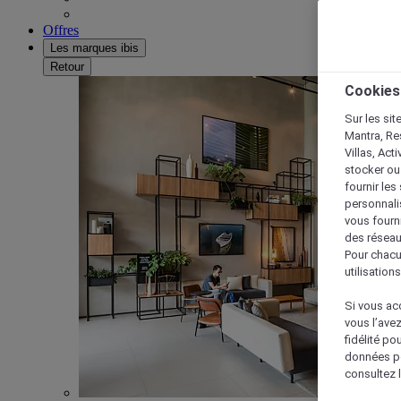
Offres
Les marques ibis
Retour
Cookies
Sur les sit
Mantra, Re
Villas, Act
stocker ou
fournir le
personnalis
vous fourn
des réseau
Pour chacu
utilisation
Si vous acc
vous l’ave
fidélité po
données po
consultez l