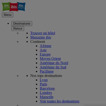
Menu
Destinations
Retour
Trouver un hôtel
Magazine ibis
Continent
Afrique
Asie
Europe
Moyen Orient
Amérique du Nord
Amérique du Sud
Pacifique
Nos tops destinations
Lyon
Paris
Barcelone
Londres
Marseille
Voir toutes les destinations