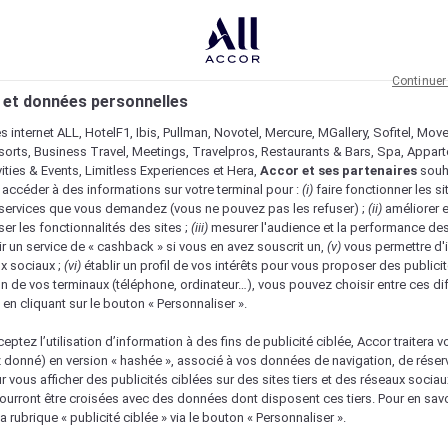
Continuer
 et données personnelles
es internet ALL, HotelF1, Ibis, Pullman, Novotel, Mercure, MGallery, Sofitel, Mov
sorts, Business Travel, Meetings, Travelpros, Restaurants & Bars, Spa, Appar
ivities & Events, Limitless Experiences et Hera,
Accor et ses partenaires
souh
 accéder à des informations sur votre terminal pour :
(i)
faire fonctionner les si
s services que vous demandez (vous ne pouvez pas les refuser) ;
(ii)
améliorer e
er les fonctionnalités des sites ;
(iii)
mesurer l'audience et la performance des
ir un service de « cashback » si vous en avez souscrit un,
(v)
vous permettre d'i
x sociaux ;
(vi)
établir un profil de vos intérêts pour vous proposer des publicit
n de vos terminaux (téléphone, ordinateur…), vous pouvez choisir entre ces di
s en cliquant sur le bouton « Personnaliser ».
eptez l’utilisation d’information à des fins de publicité ciblée, Accor traitera vo
z donné) en version « hashée », associé à vos données de navigation, de réser
ur vous afficher des publicités ciblées sur des sites tiers et des réseaux socia
urront être croisées avec des données dont disposent ces tiers. Pour en savo
a rubrique « publicité ciblée » via le bouton « Personnaliser ».