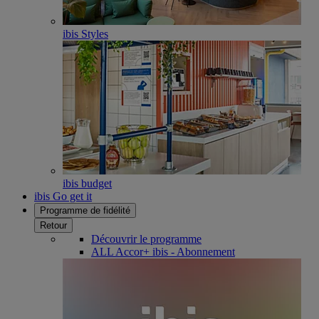
ibis Styles
ibis budget
ibis Go get it
Programme de fidélité
Retour
Découvrir le programme
ALL Accor+ ibis - Abonnement