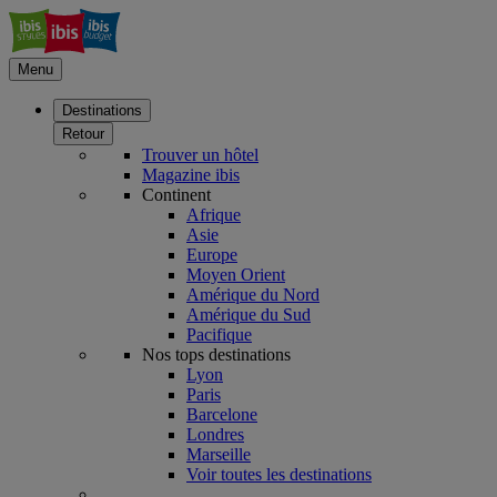
Menu
Destinations
Retour
Trouver un hôtel
Magazine ibis
Continent
Afrique
Asie
Europe
Moyen Orient
Amérique du Nord
Amérique du Sud
Pacifique
Nos tops destinations
Lyon
Paris
Barcelone
Londres
Marseille
Voir toutes les destinations