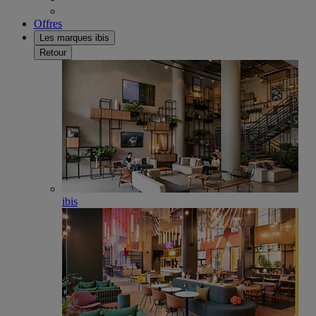
Offres
Les marques ibis
Retour
ibis