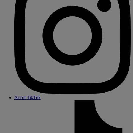
Accor TikTok