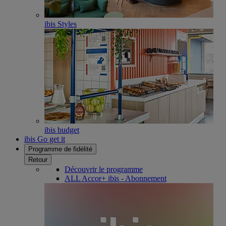
ibis Styles
ibis budget
ibis Go get it
Programme de fidélité
Retour
Découvrir le programme
ALL Accor+ ibis - Abonnement