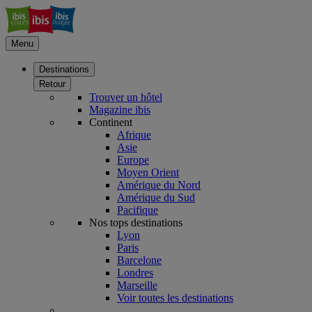
Menu
Destinations
Retour
Trouver un hôtel
Magazine ibis
Continent
Afrique
Asie
Europe
Moyen Orient
Amérique du Nord
Amérique du Sud
Pacifique
Nos tops destinations
Lyon
Paris
Barcelone
Londres
Marseille
Voir toutes les destinations