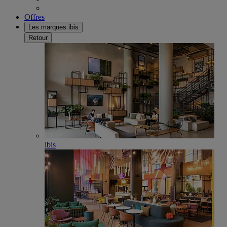
Offres
Les marques ibis
Retour
ibis