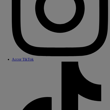
Accor TikTok