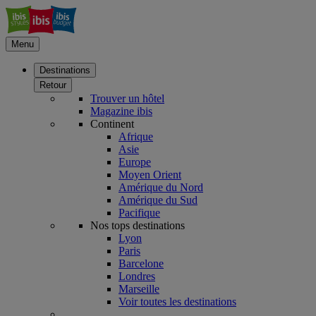
Menu
Destinations
Retour
Trouver un hôtel
Magazine ibis
Continent
Afrique
Asie
Europe
Moyen Orient
Amérique du Nord
Amérique du Sud
Pacifique
Nos tops destinations
Lyon
Paris
Barcelone
Londres
Marseille
Voir toutes les destinations