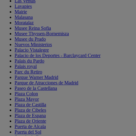
Las Ventas
Lavapies
Mairie
Malasana
Moratalaz
Musee Reina Sofia
Musee Thyssen-Bornemisza
Musee du Prado
Nuevos Ministerios
Palacio Vistalegre
Palacio de los Deportes - Barclaycard Center
Palais du Pardo
Palais royal
Parc du Retiro
Parque Warner Madrid
Parque de Atracciones de Madrid
Paseo de la Castellana
Plaza Colon
Plaza Mayor
Plaza de Castilla
Plaza de Cibeles
Plaza de Espana
Plaza de Oriente
Puerta de Alcala
Puerta del Sol