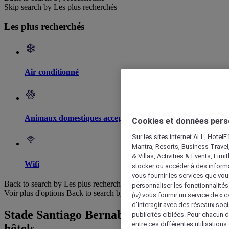
Skip search by Les plus recherchés
Les plus recherchés
Air conditionné
Animaux domestiques acceptés
Cookies et données pers
Sur les sites internet ALL, HotelF
Mantra, Resorts, Business Travel
& Villas, Activities & Events, Lim
Wifi
stocker ou accéder à des informa
vous fournir les services que vo
Back to search by Les plus recherchés
personnaliser les fonctionnalités
Voir plus d'options
Back to search by categories
(iv)
vous fournir un service de « 
d'interagir avec des réseaux soci
Stade Santiago Bernabeu : Parcourir les
publicités ciblées. Pour chacun 
entre ces différentes utilisations
hôtels