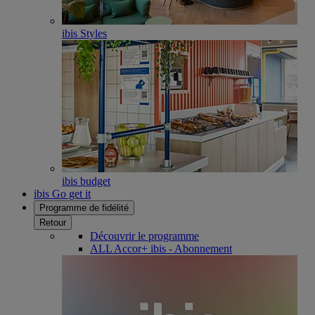
ibis Styles
ibis budget
ibis Go get it
Programme de fidélité
Retour
Découvrir le programme
ALL Accor+ ibis - Abonnement