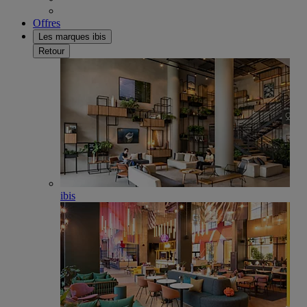
Offres
Les marques ibis
Retour
ibis